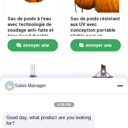
A propos de nous
Sac de poids à l'eau
Sac de poids résistant
avec technologie de
aux UV avec
soudage anti-fuite et
conception portable
Visite d'usine
tissu lourd durable
pliable pour un
pour poids réglable
contrôle de poids de
envoyer une
envoyer une
1T-150T
haute précision
Contrôle de la qualité
demande
demande
Demande de soumission
Sales Manager
Airbags en caoutchouc de marine
4:06 AM
Airbags de sauvetage en mer
Good day, what product are you looking 
Sac de poids d'eau en
HONGRUNTONG Sacs
for?
PVC lourd avec
de lestage à
Airbags gonflables pour les navires