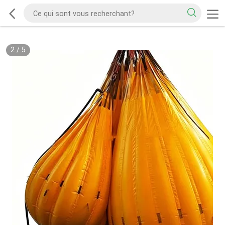
2
/
5