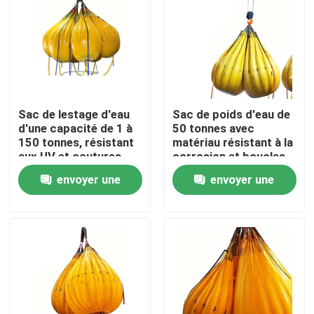
Sac de lestage d'eau
Sac de poids d'eau de
d'une capacité de 1 à
50 tonnes avec
150 tonnes, résistant
matériau résistant à la
aux UV et coutures
corrosion et boucles
renforcées pour les
de levage de haute
envoyer une
envoyer une
tests de charge
résistance
industriels
demande
demande
Aperçu
Produits
Vidéos