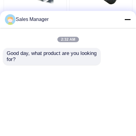
उच्च दबाव के लिए inflatable
बंदरगाह और बंदरगाह बंदरगाह
Sales Manager
जहाज लॉन्चिंग गुब्बारा घर्षण
रबर एयरबैग, काले 2.0 मीटर
प्रतिरोधी
inflatable रबर गुब्बारा
2:32 AM
सबसे अच्छी कीमत
सबसे अच्छी कीमत
Good day, what product are you looking 
for?
हमसे संपर्क करें
हमसे संपर्क करें
और देखो
होम
हमारे बारे में
हमसे संपर्क करें
Desktop Site
साइटमैप
Privacy Policy