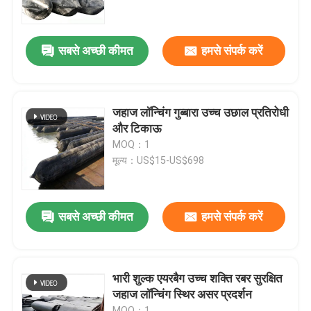
हमारे बारे में
सबसे अच्छी कीमत
हमसे संपर्क करें
फैक्टरी यात्रा
जहाज लॉन्चिंग गुब्बारा उच्च उछाल प्रतिरोधी
गुणवत्ता नियंत्रण
और टिकाऊ
MOQ：1
मूल्य：US$15-US$698
एक बोली का अनुरोध
समुद्री रबर एयरबैग
सबसे अच्छी कीमत
हमसे संपर्क करें
समुद्री बचाव एयरबैग
भारी शुल्क एयरबैग उच्च शक्ति रबर सुरक्षित
जहाज लॉन्चिंग स्थिर असर प्रदर्शन
इन्फ्लेटेबल समुद्री एयरबैग
MOQ：1