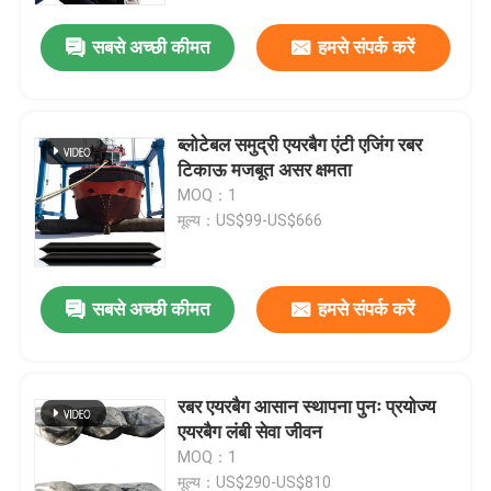
सबसे अच्छी कीमत
हमसे संपर्क करें
ब्लोटेबल समुद्री एयरबैग एंटी एजिंग रबर
टिकाऊ मजबूत असर क्षमता
MOQ：1
मूल्य：US$99-US$666
सबसे अच्छी कीमत
हमसे संपर्क करें
होम
रबर एयरबैग आसान स्थापना पुनः प्रयोज्य
उत्पाद
एयरबैग लंबी सेवा जीवन
MOQ：1
वीडियो
मूल्य：US$290-US$810