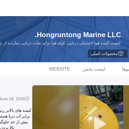
Hongruntong Marine LLC.
کیفیت کیسه هوا لاستیکی دریایی, کوله هوا برای نجات دریایی سازنده از چ
محصولات اصلی
وها
لیست پخش
WEBSITE
June 18, 2026
برابر آب دریا هست
بیش از حد جلوگیر
بالا برد