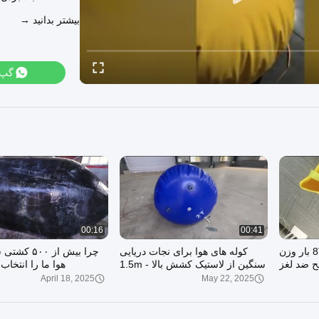
بیشتر بدانید →
گپ
00:16
00:41
5m x 5m Airbag شناور 8T بار وزن
کوله های هوا برای نجات دریایی
چرا بیش از ۰۰
 ضد لغز
سنگین از لاستیک کشش بالا 1.5m -
هوا ما را انتخاب
3.0m قطر
April 18, 2025
May 22, 2025