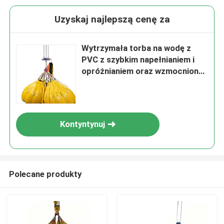
Uzyskaj najlepszą cenę za
Wytrzymała torba na wodę z
PVC z szybkim napełnianiem i
opróżnianiem oraz wzmocnioną
konstrukcją szwów do
testowania obciążenia
Kontyntynuj
Polecane produkty