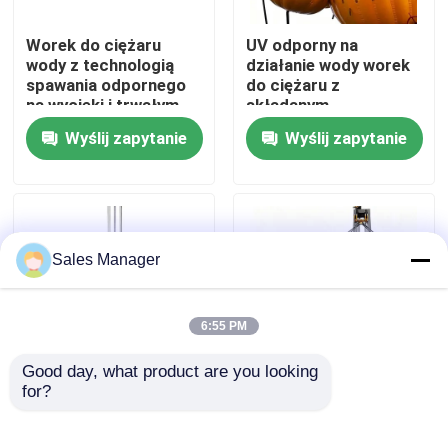
Worek do ciężaru
UV odporny na
O nas
wody z technologią
działanie wody worek
spawania odpornego
do ciężaru z
na wycieki i trwałym
składanym,
Wycieczka po fabryce
ciężkim materiałem do
przenośnym
Wyślij zapytanie
Wyślij zapytanie
regulowanej wagi 1T-
projektem dla
150T
precyzyjnego
Kontrola jakości
sterowania wagą
Poprosić o wycenę
Sales Manager
Morskie gumowe poduszki powietrzne
6:55 PM
Good day, what product are you looking 
Poduszki powietrzne do ratowania na morzu
for?
Wytrzymała torba na
HONGRUNTONG Worki
wodę z PVC z szybkim
do ładunku Szybko
napełnianiem i
wypełniające Bardzo
Nadmuchiwane morskie poduszki powietrzne