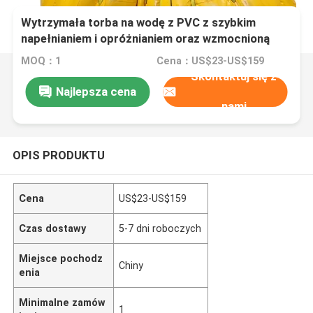
Wytrzymała torba na wodę z PVC z szybkim
napełnianiem i opróżnianiem oraz wzmocnioną
konstrukcją szwów do testowania obciążenia
MOQ：1
Cena：US$23-US$159
Skontaktuj się z
Najlepsza cena
nami
OPIS PRODUKTU
Cena
US$23-US$159
Czas dostawy
5-7 dni roboczych
Miejsce pochodz
Chiny
enia
Minimalne zamów
1