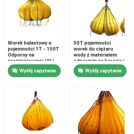
Worek balastowy o
50T pojemności
pojemności 1T - 150T
worek do ciężaru
Odporny na
wody z materiałem
promieniowanie UV i
odpornym na korozję i
wzmocnione szwy do
wysokiej
Wyślij zapytanie
Wyślij zapytanie
przemysłowych
wytrzymałości pętli
testów
podnoszących
obciążeniowych
Dom
Produkty
Filmy