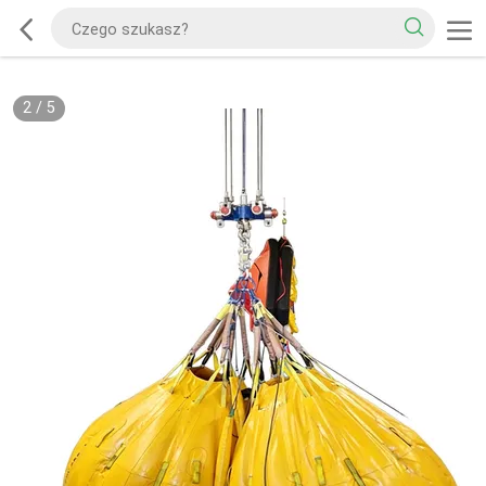
2
/
5