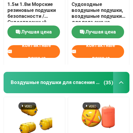
1.5м 1.8м Морские
Судоходные
резиновые подушки
воздушные подушки,
безопасности /
воздушные подушки
Судостроенный
для подъема на
доковый роликовый
морских судах.
Лучшая цена
Лучшая цена
шар для запуска
судов
контактные
контактные
данные
данные
Воздушные подушки для спасения на море
(35)