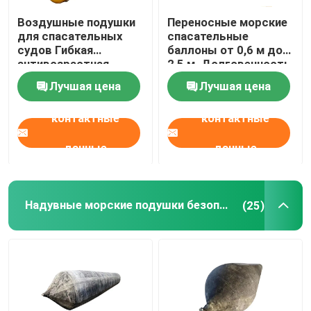
Воздушные подушки
Переносные морские
для спасательных
спасательные
судов Гибкая
баллоны от 0,6 м до
антивозрастная
2,5 м. Долговечность
коррозионностойкая
и многократное
Лучшая цена
Лучшая цена
резина
использование.
контактные
контактные
данные
данные
Надувные морские подушки безопасности
(25)
Главная страница
Продукция
Ролики