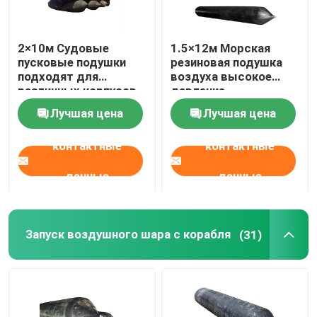
Воздушные подушки корабля запуская
2×10м Судовые
1.5×12м Морская
пусковые подушки
резиновая подушка
подходят для
воздуха высокое
Запуск воздушного шара с корабля
различных корпусов
давление
настраиваемые
износостойкость 8
Лучшая цена
Лучшая цена
высокая
лет
Водяные мешки для испытания нагрузки
безопасность
контактные
контактные
Подводные сумки аэродинамической подъемной с
данные
данные
Надувные спасательные трубы
Запуск воздушного шара с корабля
(31)
Воздушные подушки
Надувные подушки воздуха для тяжелых целей