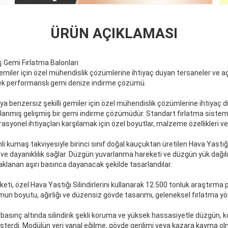
ÜRÜN AÇIKLAMASI
ş Gemi Fırlatma Balonları
gemiler için özel mühendislik çözümlerine ihtiyaç duyan tersaneler ve açı
ek performanslı gemi denize indirme çözümü.
 veya benzersiz şekilli gemiler için özel mühendislik çözümlerine ihtiyaç 
arlanmış gelişmiş bir gemi indirme çözümüdür. Standart fırlatma sisteml
erasyonel ihtiyaçları karşılamak için özel boyutlar, malzeme özellikleri v
li kumaş takviyesiyle birinci sınıf doğal kauçuktan üretilen Hava Yastığı 
ve dayanıklılık sağlar. Düzgün yuvarlanma hareketi ve düzgün yük dağılı
lanan aşırı basınca dayanacak şekilde tasarlandılar.
keti, özel Hava Yastığı Silindirlerini kullanarak 12.500 tonluk araştırm
ormun boyutu, ağırlığı ve düzensiz gövde tasarımı, geleneksel fırlatma
rı basınç altında silindirik şekli koruma ve yüksek hassasiyetle düzgün, k
sterdi. Modülün yeri yanal eğilme, gövde gerilimi veya kazara kayma olma