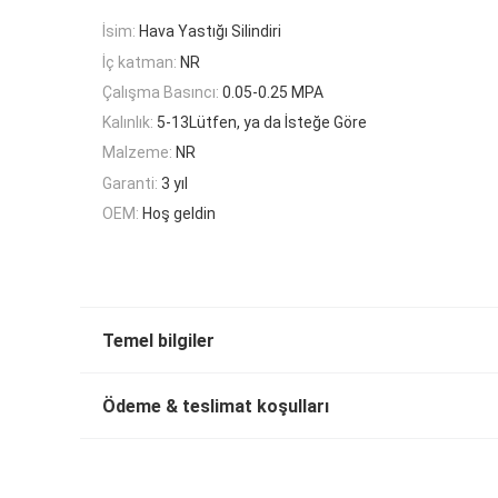
İsim:
Hava Yastığı Silindiri
İç katman:
NR
Çalışma Basıncı:
0.05-0.25 MPA
Kalınlık:
5-13Lütfen, ya da İsteğe Göre
Malzeme:
NR
Garanti:
3 yıl
OEM:
Hoş geldin
Temel bilgiler
Ödeme & teslimat koşulları