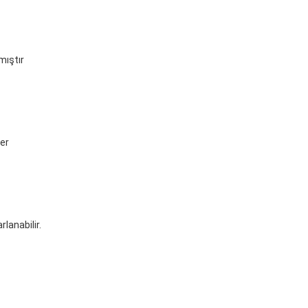
mıştır
er
lanabilir.