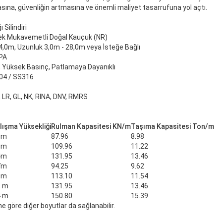
ına, güvenliğin artmasına ve önemli maliyet tasarrufuna yol açtı.
 Silindiri
k Mukavemetli Doğal Kauçuk (NR)
4,0m, Uzunluk 3,0m - 28,0m veya İsteğe Bağlı
PA
, Yüksek Basınç, Patlamaya Dayanıklı
04 / SS316
, LR, GL, NK, RINA, DNV, RMRS
lışma Yüksekliği
Rulman Kapasitesi KN/m
Taşıma Kapasitesi Ton/m
6m
87.96
8.98
5m
109.96
11.22
4m
131.95
13.46
7m
94.25
9.62
6m
113.10
11.54
5 m
131.95
13.46
4 m
150.80
15.39
e göre diğer boyutlar da sağlanabilir.