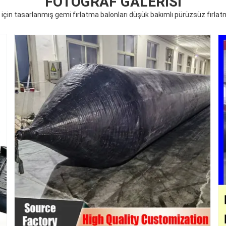
FOTOĞRAF GALERISI
 için tasarlanmış gemi fırlatma balonları düşük bakımlı pürüzsüz fırla