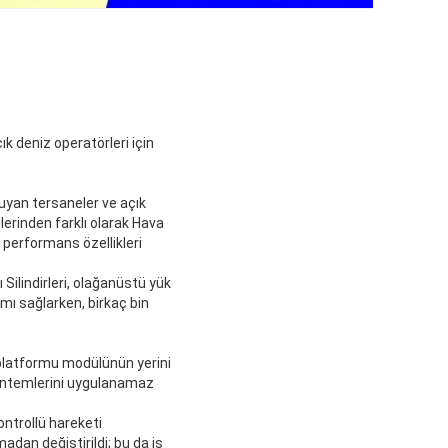
k deniz operatörleri için
duyan tersaneler ve açık
erinden farklı olarak Hava
e performans özellikleri
Silindirleri, olağanüstü yük
mı sağlarken, birkaç bin
a platformu modülünün yerini
 yöntemlerini uygulanamaz
ontrollü hareketi
dan değiştirildi; bu da iş