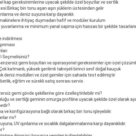
el kap gereksinimlerine uyacak şekilde özel boyutlar ve sertlik
esi:
Birkaç bin tonu aşan aşırı yüklerin üstesinden gelir
nlarına ve deniz suyuna karşı dayanıklı
 makinelere ihtiyaç duymadan hafif ve modüler kurulum
yuvarlanma ve minimum yanal sapma için hassas bir şekilde tasarlan
e indirilmesi
aşınması
ları
i Seçmelisiniz?
enzersiz gemi boyutları ve operasyonel gereksinimler için özel çözüml
Çok katmanlı, yüksek gerilimli takviyeli birinci sınıf doğal kauçuk
ık deniz modülleri ve özel gemiler için sahada test edilmiştir
berlik, eğitim ve sürekli satış sonrası servis
zersiz gemi gövde şekillerine göre özelleştirilebilir mi?
unluğu ve sertliği geminin omurga profiline uyacak şekilde özel olarak ayar
edir?
apa ve konfigürasyona bağlı olarak birkaç bin tonu işleyebilir.
unlar mı?
uyuna, UV ışınlarına ve sıcaklık dalgalanmalarına karşı dayanıklıdır.
er?
rlatma döngüsü boyunca yeniden kullanılabilirler.