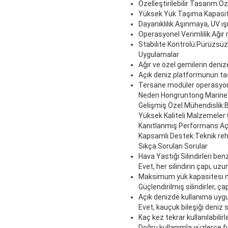
Özelleştirilebilir Tasarım:
Öz
Yüksek Yük Taşıma Kapasit
Dayanıklılık:
Aşınmaya, UV ışı
Operasyonel Verimlilik:
Ağır
Stabilite Kontrolü:
Pürüzsüz 
Uygulamalar
Ağır ve özel gemilerin deniz
Açık deniz platformunun t
Tersane modüler operasyon
Neden Hongruntong Marine'
Gelişmiş Özel Mühendislik:
B
Yüksek Kaliteli Malzemeler:
Kanıtlanmış Performans:
Aç
Kapsamlı Destek:
Teknik reh
Sıkça Sorulan Sorular
Hava Yastığı Silindirleri ben
Evet, her silindirin çapı, uz
Maksimum yük kapasitesi n
Güçlendirilmiş silindirler, ç
Açık denizde kullanıma uyg
Evet, kauçuk bileşiği deniz s
Kaç kez tekrar kullanılabilirl
Doğru kullanımla yüzlerce fı