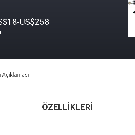
S$18-US$258
t
n Açıklaması
ÖZELLIKLERI