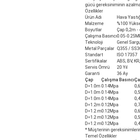
gücü gereksiniminin azalmas
Özellikler
Ürün Adı
Hava Yastığı
Malzeme
%100 Yükse
Boyutlar
Çap 0,2m - 
Çalışma Basıncı
0.05-0.25M
Teknoloji
Genel Sargı
Metal Parçalar
Q355 / SS3
Standart
ISO 17357
Sertifikalar
ABS, BV, KR
Servis Ömrü
20 Yıl
Garanti
36 Ay
Çap
Çalışma Basıncı
Ça
D=1.0m
0.14Mpa
0,
D=1.0m
0.14Mpa
0,
D=1.0m
0.14Mpa
0,
D=1.2m
0.12Mpa
0,
D=1.2 m
0.12Mpa
0,
D=1.2 m
0.12Mpa
0,
D=1.2 m
0.12Mpa
0,
* Müşterinin gereksinimlerin
Temel Özellikler