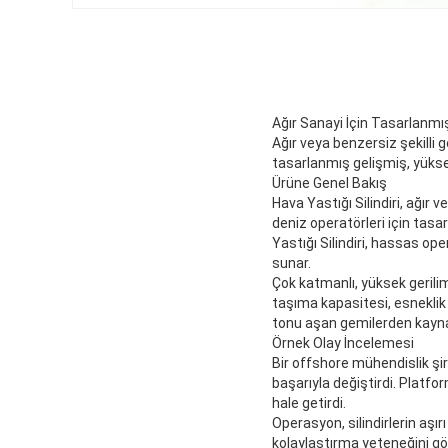
Ağır Sanayi İçin Tasarlanmı
Ağır veya benzersiz şekilli 
tasarlanmış gelişmiş, yüks
Ürüne Genel Bakış
Hava Yastığı Silindiri, ağır
deniz operatörleri için tas
Yastığı Silindiri, hassas op
sunar.
Çok katmanlı, yüksek gerilim
taşıma kapasitesi, esneklik 
tonu aşan gemilerden kaynak
Örnek Olay İncelemesi
Bir offshore mühendislik şir
başarıyla değiştirdi. Platf
hale getirdi.
Operasyon, silindirlerin aşı
kolaylaştırma yeteneğini gö