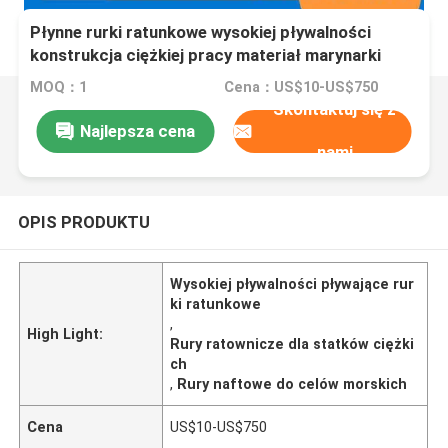
Płynne rurki ratunkowe wysokiej pływalności
konstrukcja ciężkiej pracy materiał marynarki
MOQ：1
Cena：US$10-US$750
Skontaktuj się z
Najlepsza cena
nami
OPIS PRODUKTU
Wysokiej pływalności pływające rur
ki ratunkowe
,
High Light:
Rury ratownicze dla statków ciężki
ch
,
Rury naftowe do celów morskich
Cena
US$10-US$750