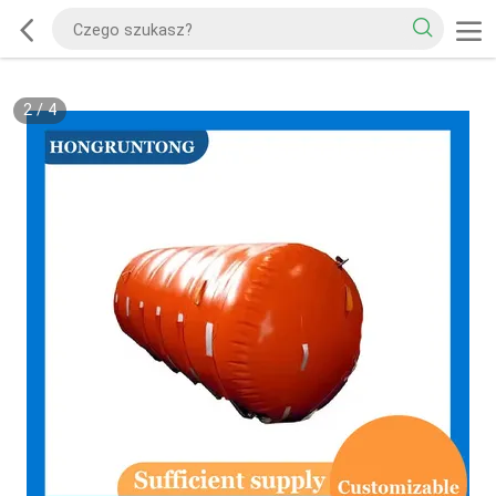
2
/
4