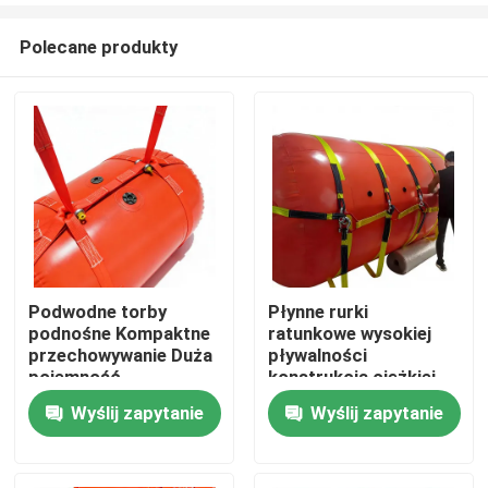
Polecane produkty
Podwodne torby
Płynne rurki
podnośne Kompaktne
ratunkowe wysokiej
Dom
przechowywanie Duża
pływalności
pojemność
konstrukcja ciężkiej
obciążeniowa
pracy materiał
Wyślij zapytanie
Wyślij zapytanie
Produkty
Wzmocnione szwy
marynarki
Filmy