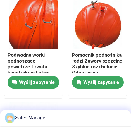
O nas
Wycieczka po fabryce
Kontrola jakości
Podwodne worki
Pomocnik podnośnika
podnoszące
łodzi Zawory szczelne
powietrze Trwała
Szybkie rozkładanie
Poprosić o wycenę
konstrukcja Łatwe
Odporne na
nawijanie odporne na
promieniowanie UV
Wyślij zapytanie
Wyślij zapytanie
korozję
Trwała wydajność
Morskie gumowe poduszki powietrzne
Poduszki powietrzne do ratowania na morzu
Sales Manager
Nadmuchiwane morskie poduszki powietrzne