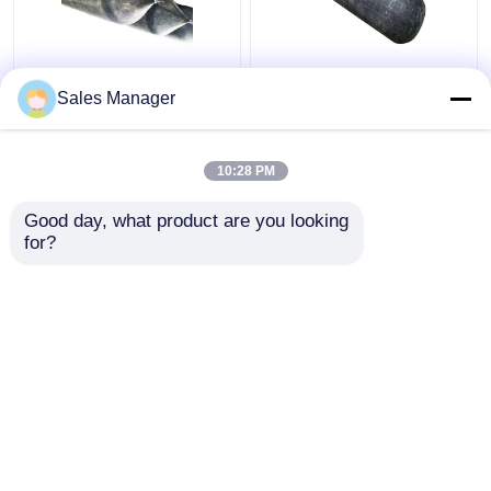
Balón de lanzamiento
Bajo y abajo de
Sales Manager
de buques inflable de
embarcación Bolsa de
alta presión resistente
aire de goma Negro,
a la abrasión
Balón de goma inflable
10:28 PM
de 2 metros
Mejor precio
Mejor precio
Good day, what product are you looking 
for?
Contacto
Contacto
Vea más
Inicio
Mapa del Sitio
Contactar Ahora
Desktop Site
Mapa del Sitio
Privacy Policy