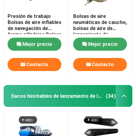
Presión de trabajo
Bolsas de aire
Bolsas de aire inflables
neumáticas de caucho,
de navegación de
bolsas de aire de
forma cilíndrica Bolsas
lanzamiento de
de aire de rescate
embarcaciones
Mejor precio
Mejor precio
cilíndricas negras
Contacto
Contacto
Sacos hinchables de lanzamiento de la nave
(34)