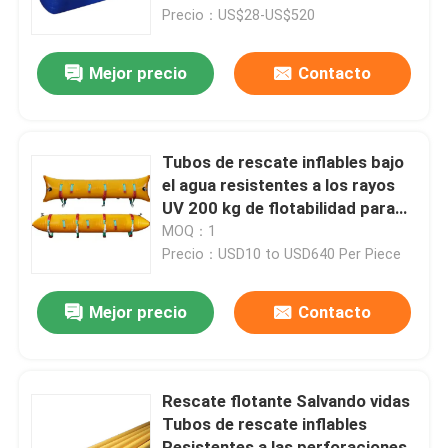
Precio：US$28-US$520
Sobre nosotros
Mejor precio
Contacto
Visita a la fábrica
Tubos de rescate inflables bajo
Control de Calidad
el agua resistentes a los rayos
UV 200 kg de flotabilidad para
condiciones adversas
MOQ：1
Solicitar una cotización
Precio：USD10 to USD640 Per Piece
Bolsas de aire de caucho marino
Mejor precio
Contacto
Bolsas de aire de rescate marítimo
Rescate flotante Salvando vidas
Tubos de rescate inflables
Bolsas de aire inflables para el transporte marítimo
Resistentes a las perforaciones