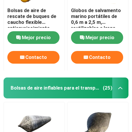
Bolsas de aire de
Globos de salvamento
rescate de buques de
marino portátiles de
caucho flexible
0,6 m a 2,5 m,
antienvejecimiento
reutilizables a largo
resistente a la
plazo y sin costuras
Mejor precio
Mejor precio
corrosión
Contacto
Contacto
Bolsas de aire inflables para el transporte marítimo
(25)