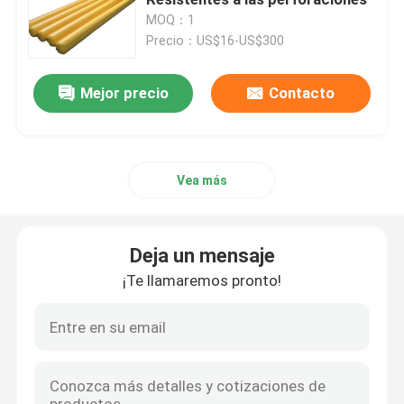
MOQ：1
Precio：US$16-US$300
Sacos hinchables de lanzamiento de la nave
Mejor precio
Contacto
Balón de lanzamiento de buque
Bolsas de agua para pruebas de carga
Vea más
Bolsos subacuáticos de la elevación de aire
Deja un mensaje
Tubos de rescate inflables
¡Te llamaremos pronto!
Accesorios para el aire
Bolsas de aire inflables de uso pesado