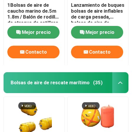
1Bolsas de aire de
Lanzamiento de buques
caucho marino de.5m
bolsas de aire inflables
bolsa de peso de agua
1.8m / Balón de rodillo
de carga pesada,
de atraque de astillero
bolsas de aire de
para el lanzamiento de
elevación de buques de
Bolsas de agua para pruebas de carga de grúa
Mejor precio
Mejor precio
buques
marina
Contacto
Contacto
Bolsas de aire de rescate marítimo
(35)