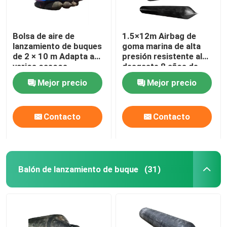
Bolsa de aire de
1.5×12m Airbag de
lanzamiento de buques
goma marina de alta
de 2 × 10 m Adapta a
presión resistente al
varios cascos
desgaste 8 años de
Personalizable Alta
vida útil
Mejor precio
Mejor precio
seguridad
Contacto
Contacto
Balón de lanzamiento de buque
(31)