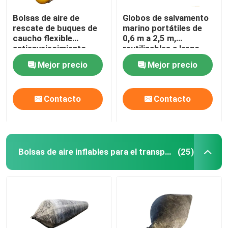
Bolsas de aire de
Globos de salvamento
rescate de buques de
marino portátiles de
caucho flexible
0,6 m a 2,5 m,
antienvejecimiento
reutilizables a largo
resistente a la
plazo y sin costuras
Mejor precio
Mejor precio
corrosión
Contacto
Contacto
Bolsas de aire inflables para el transporte marítimo
(25)