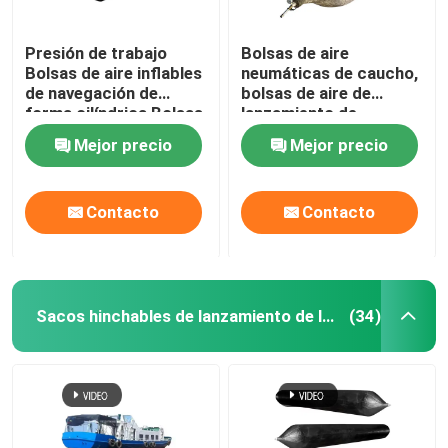
Presión de trabajo
Bolsas de aire
Bolsas de aire inflables
neumáticas de caucho,
de navegación de
bolsas de aire de
forma cilíndrica Bolsas
lanzamiento de
de aire de rescate
embarcaciones
Mejor precio
Mejor precio
cilíndricas negras
Contacto
Contacto
Sacos hinchables de lanzamiento de la nave
(34)