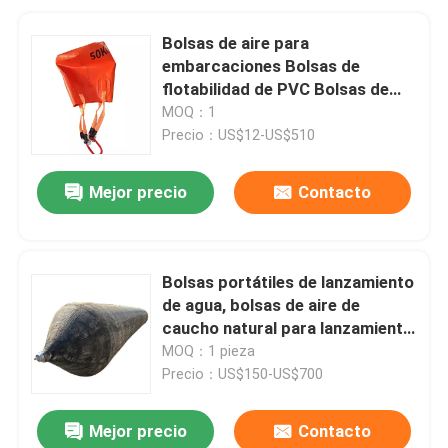
Bolsas de aire para
embarcaciones Bolsas de
flotabilidad de PVC Bolsas de
buceo Bolsas de aire de forma
MOQ：1
de paracaídas Bolsas de aire
Precio：US$12-US$510
submarinas
Mejor precio
Contacto
Bolsas portátiles de lanzamiento
de agua, bolsas de aire de
caucho natural para lanzamiento
de barcos
MOQ：1 pieza
Precio：US$150-US$700
Mejor precio
Contacto