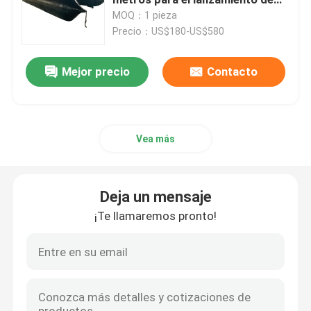
buques bolsas de aire de goma
MOQ：1 pieza
Precio：US$180-US$580
Sacos hinchables de lanzamiento de la nave
Mejor precio
Contacto
Balón de lanzamiento de buque
Bolsas de agua para pruebas de carga
Vea más
Bolsos subacuáticos de la elevación de aire
Deja un mensaje
Tubos de rescate inflables
¡Te llamaremos pronto!
Accesorios para el aire
Bolsas de aire inflables de uso pesado