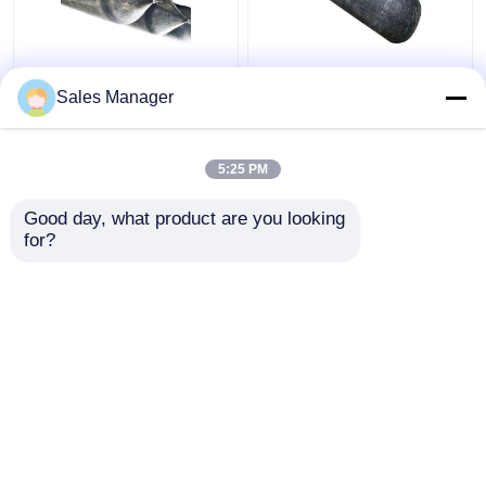
Balón de lanzamiento
Bajo y abajo de
Sales Manager
de buques inflable de
embarcación Bolsa de
alta presión resistente
aire de goma Negro,
a la abrasión
Balón de goma inflable
5:25 PM
de 2 metros
Mejor precio
Mejor precio
Good day, what product are you looking 
for?
Contacto
Contacto
Vea más
Inicio
Mapa del Sitio
Contactar Ahora
Desktop Site
Mapa del Sitio
Privacy Policy