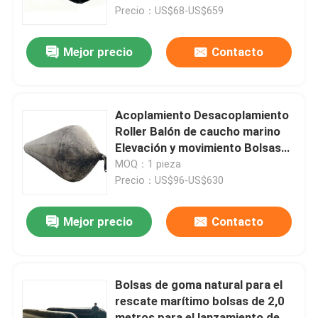
Precio：US$68-US$659
Sobre nosotros
Mejor precio
Contacto
Visita a la fábrica
Acoplamiento Desacoplamiento
Control de Calidad
Roller Balón de caucho marino
Elevación y movimiento Bolsas
de elevación inflables
MOQ：1 pieza
Solicitar una cotización
Precio：US$96-US$630
Bolsas de aire de caucho marino
Mejor precio
Contacto
Bolsas de aire de rescate marítimo
Bolsas de goma natural para el
rescate marítimo bolsas de 2,0
Bolsas de aire inflables para el transporte marítimo
metros para el lanzamiento de