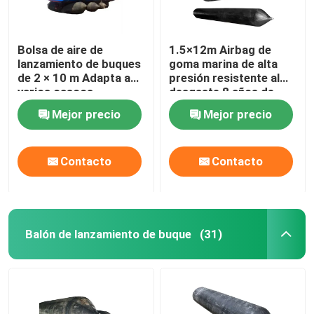
Bolsa de aire de
1.5×12m Airbag de
lanzamiento de buques
goma marina de alta
de 2 × 10 m Adapta a
presión resistente al
varios cascos
desgaste 8 años de
Personalizable Alta
vida útil
Mejor precio
Mejor precio
seguridad
Contacto
Contacto
Balón de lanzamiento de buque
(31)