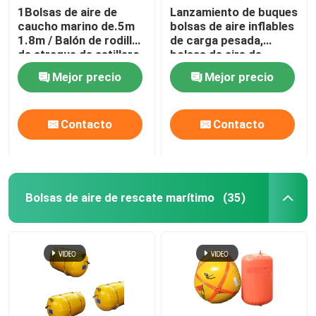
1Bolsas de aire de
Lanzamiento de buques
caucho marino de.5m
bolsas de aire inflables
bolsa de peso de agua
1.8m / Balón de rodillo
de carga pesada,
de atraque de astillero
bolsas de aire de
para el lanzamiento de
elevación de buques de
Bolsas de agua para pruebas de carga de grúa
Mejor precio
Mejor precio
buques
marina
Contacto
Contacto
Bolsas de aire de rescate marítimo
(35)