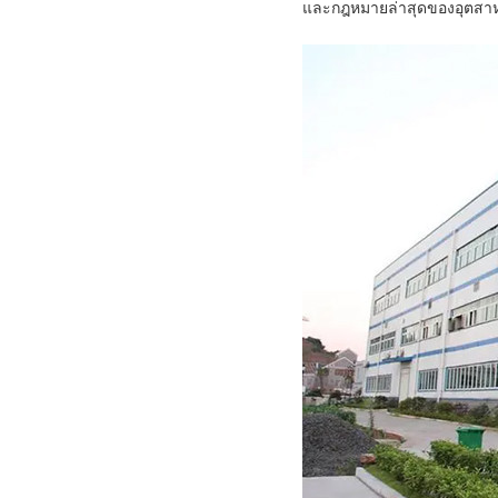
และกฎหมายล่าสุดของอุตสา