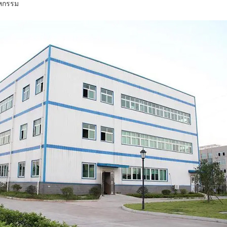
หกรรม