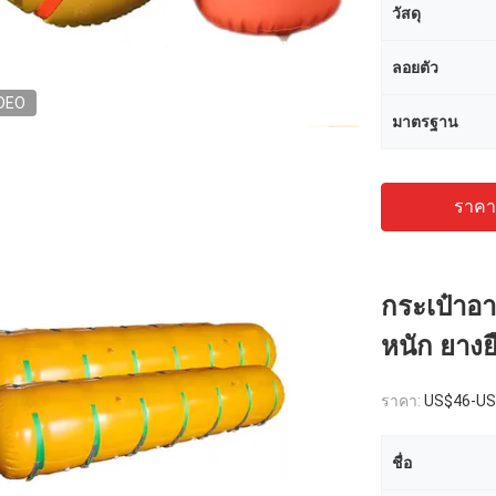
วัสดุ
ลอยตัว
DEO
มาตรฐาน
ราคาถ
กระเป๋าอา
หนัก ยางย
ราคา:
US$46-US
ชื่อ