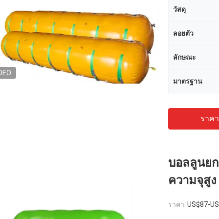
วัสดุ
ลอยตัว
ลักษณะ
DEO
มาตรฐาน
ราคาถ
บอลลูนยกเ
ความจุสูง
ราคา:
US$87-US