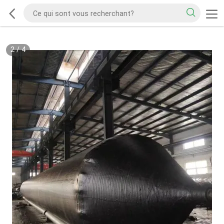
2
/
4