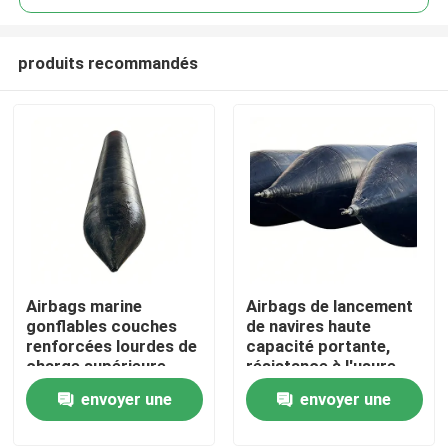
produits recommandés
Airbags marine
Airbags de lancement
Aperçu
gonflables couches
de navires haute
renforcées lourdes de
capacité portante,
charge supérieure
résistance à l'usure,
Produits
conception flexible
envoyer une
envoyer une
demande
demande
Vidéos