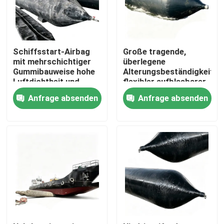
Schiffsstart-Airbag
Große tragende,
mit mehrschichtiger
überlegene
Gummibauweise hohe
Alterungsbeständigkeit,
Luftdichtheit und
flexibler aufblasbarer
starke Anti-Abrasion
Schiffsstartballon-
Anfrage absenden
Anfrage absenden
Marine-Airbag
Startseite
Produkte
Videos