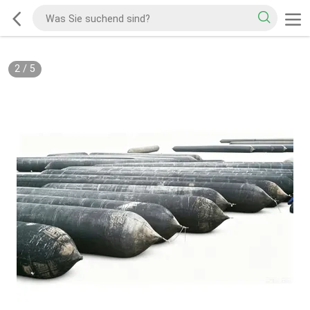
2
/
5