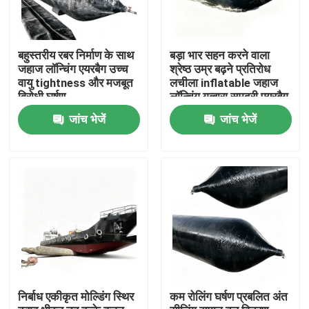
बहुस्तरीय रबर निर्माण के साथ
बड़ा भार सहन करने वाला
जहाज लॉन्चिंग एयरबैग उच्च
श्रेष्ठ उम्र बढ़ने प्रतिरोध
वायु tightness और मजबूत
लचीला inflatable जहाज
विरोधी घर्षण
लॉन्चिंग गुब्बारा समुद्री एयरबैग
जांच भेजें
जांच भेजें
होम
उत्पाद
निर्बाध एकीकृत मोल्डिंग स्थिर
कम रोलिंग घर्षण प्रबलित अंत
वीडियो