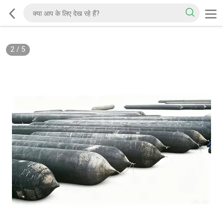
2
/
5