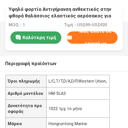
Υψηλό φορτίο Αντιγήρανση ανθεκτικός στην
φθορά θαλάσσιος ελαστικός αερόσακος για
την εκτόξευση πλοίων
MOQ：1
Τιμή：US$99-US$920
Μας ελάτε σε
Καλύτερη τιμή
επαφή με
Περιγραφή προϊόντων
Όροι πληρωμής
L/C,T/T,D/A,D/P,Western Union,
Αριθμό μοντέλου
HM-SLA3
Δυνατότητα προ
1022 τμχ το μήνα
σφοράς
Μάρκα
Hongruntong Marine