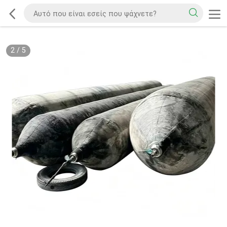
2
/
5