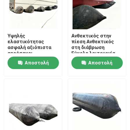
Υψηλής
Ανθεκτικός στην
ελαστικότητας
πίεση Ανθεκτικός
ασφαλή αξιόπιστα
στη διάβρωση
αερόσακοι
Εύκολη λειτουργία
εκτόξευσης πλοίων
Αεροβάλα
Αποστολή
Αποστολή
για ευρείες
εκτόξευσης πλοίων
θαλάσσιες
Πιεστικός
ερώτησης
ερώτησης
εφαρμογές
θαλάσσιος
αερόβάλος
Αρχική Σελίδα
Προϊόντα
Βίντεο