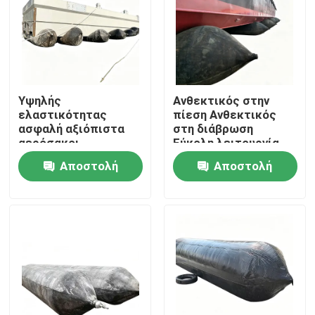
Υψηλής
Ανθεκτικός στην
ελαστικότητας
πίεση Ανθεκτικός
ασφαλή αξιόπιστα
στη διάβρωση
αερόσακοι
Εύκολη λειτουργία
εκτόξευσης πλοίων
Αεροβάλα
Αποστολή
Αποστολή
για ευρείες
εκτόξευσης πλοίων
θαλάσσιες
Πιεστικός
ερώτησης
ερώτησης
εφαρμογές
θαλάσσιος
αερόβάλος
Αρχική Σελίδα
Προϊόντα
Βίντεο