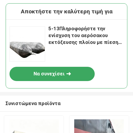
Αποκτήστε την καλύτερη τιμή για
5-13Πληροφορήστε την
ενίσχυση του αερόσακου
εκτόξευσης πλοίου με πίεση
εργασίας 0,05 - 0,25 MPA και
πιστοποίηση ABS, BV, KR, LR,
GL, NK, RINA, DNV, RMRS
Να συνεχίσει
Συνιστώμενα προϊόντα