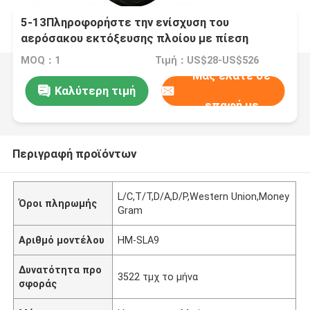
5-13Πληροφορήστε την ενίσχυση του
αερόσακου εκτόξευσης πλοίου με πίεση
εργασίας 0,05 - 0,25 MPA και πιστοποίηση ABS,
MOQ：1
Τιμή：US$28-US$526
BV, KR, LR, GL, NK, RINA, DNV, RMRS
Μας ελάτε σε
Καλύτερη τιμή
επαφή με
Περιγραφή προϊόντων
L/C,T/T,D/A,D/P,Western Union,Money
Όροι πληρωμής
Gram
Αριθμό μοντέλου
HM-SLA9
Δυνατότητα προ
3522 τμχ το μήνα
σφοράς