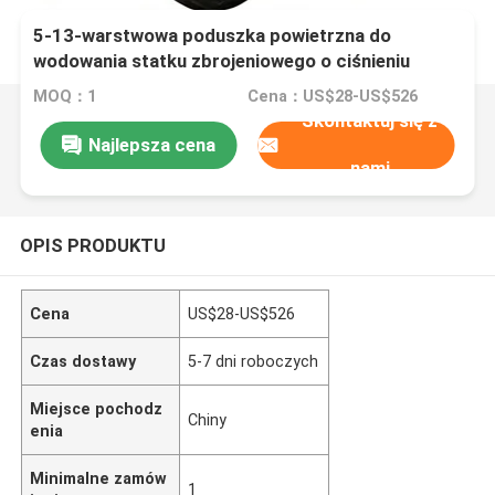
5-13-warstwowa poduszka powietrzna do
wodowania statku zbrojeniowego o ciśnieniu
roboczym 0,05-0,25 MPA i certyfikatach ABS, BV,
MOQ：1
Cena：US$28-US$526
KR, LR, GL, NK, RINA, DNV, RMRS
Skontaktuj się z
Najlepsza cena
nami
OPIS PRODUKTU
Cena
US$28-US$526
Czas dostawy
5-7 dni roboczych
Miejsce pochodz
Chiny
enia
Minimalne zamów
1