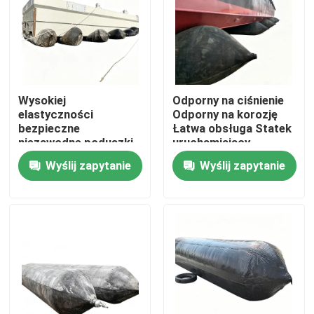
Wysokiej
Odporny na ciśnienie
elastyczności
Odporny na korozję
bezpieczne
Łatwa obsługa Statek
niezawodne poduszki
uruchamiający
powietrzne do
poduszkę powietrzną
Wyślij zapytanie
Wyślij zapytanie
ładowania statków do
Nadmuchiwana
szerokiego
morska poduszka
zastosowania na
powietrzna
morzu
Dom
Produkty
Filmy