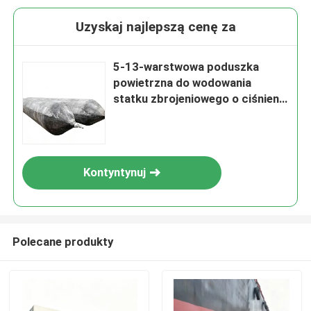
Uzyskaj najlepszą cenę za
5-13-warstwowa poduszka
powietrzna do wodowania
statku zbrojeniowego o ciśnieniu
roboczym 0,05-0,25 MPA i
certyfikatach ABS, BV, KR, LR,
GL, NK, RINA, DNV, RMRS
Kontyntynuj
Polecane produkty