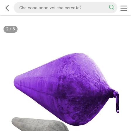
2
/
5