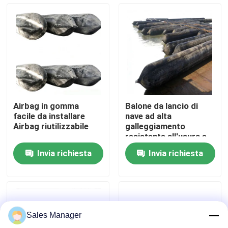
Chi siamo
Fatory Tour
Controllo di qualità
Airbag in gomma
Balone da lancio di
facile da installare
nave ad alta
Richiedere un preventivo
Airbag riutilizzabile
galleggiamento
resistente all'usura e
resistente
Invia richiesta
Invia richiesta
Airbag di gomma marina
Airbag per il salvataggio marittimo
Sales Manager
Airbag marine gonfiabili