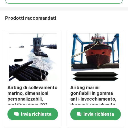
Prodotti raccomandati
Airbag di sollevamento
Airbag marini
Casa
marino, dimensioni
gonfiabili in gomma
personalizzabili,
anti-invecchiamento,
certificazione ISO,
durevoli, con elevata
Prodotti
resistenza ad alta
capacità di carico
Invia richiesta
Invia richiesta
pressione
Video