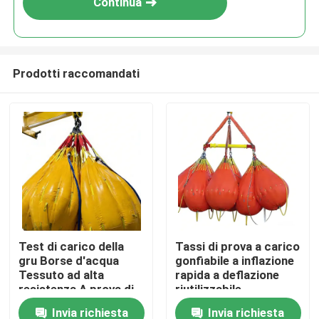
Continua
Prodotti raccomandati
Casa
Test di carico della
Tassi di prova a carico
gru Borse d'acqua
gonfiabile a inflazione
Prodotti
Tessuto ad alta
rapida a deflazione
resistenza A prova di
riutilizzabile
perdite Facile
resistente alla
Invia richiesta
Invia richiesta
Video
trasporto
corrosione