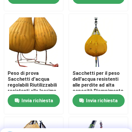
Chi siamo
Fatory Tour
Controllo di qualità
Richiedere un preventivo
Peso di prova
Sacchetti per il peso
Sacchetti d'acqua
dell'acqua resistenti
regolabili Riutilizzabili
alle perdite ad alta
resistenti alle lacrime
capacità Riempimento
Airbag di gomma marina
Inflazione rapida
rapido Peso leggero
Invia richiesta
Invia richiesta
Durable
Airbag per il salvataggio marittimo
Airbag marine gonfiabili