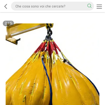
2
/
5