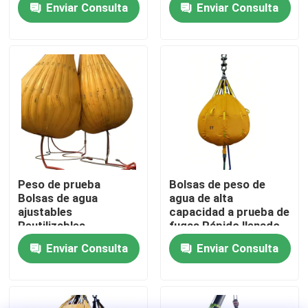
Enviar Consulta
Enviar Consulta
transporte
corrosión
Sobre nosotros
Visita a la fábrica
Control de Calidad
Solicitar una cotización
Peso de prueba
Bolsas de peso de
Bolsas de agua
agua de alta
ajustables
capacidad a prueba de
Bolsas de aire de caucho marino
Reutilizables
fugas Rápido llenado
resistentes al
Ligero Durable
Enviar Consulta
Enviar Consulta
desgaste Inflación
Bolsas de aire de rescate marítimo
rápida
Bolsas de aire inflables para el transporte marítimo