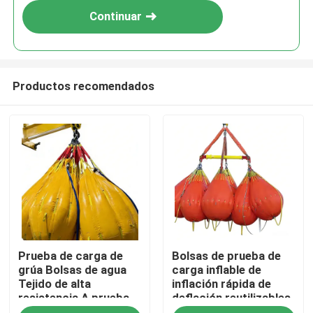
Continuar
Productos recomendados
Inicio
Prueba de carga de
Bolsas de prueba de
Productos
grúa Bolsas de agua
carga inflable de
Tejido de alta
inflación rápida de
resistencia A prueba
deflación reutilizables
Videos
de fugas Fácil
resistentes a la