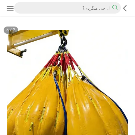
5
/
2