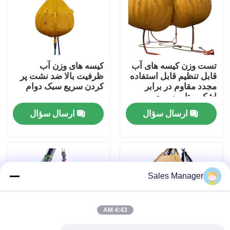
دربارهی ما
کارخانه تور
تست وزن کیسه های آب
کیسه های وزن آب
قابل تنظیم قابل استفاده
ظرفیت بالا ضد نشت پر
مجدد مقاوم در برابر
کردن سریع سبک دوام
کنترل کیفیت
اشک پرتاب سریع
ارسال سؤال
ارسال سؤال
درخواست نقل قول
کیسه هوا لاستیکی دریایی
Sales Manager
کوله هوا برای نجات دریایی
4:43 AM
کیسه هوای بادی دریایی