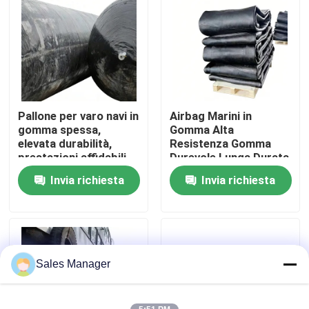
Chi siamo
Fatory Tour
Pallone per varo navi in
Airbag Marini in
Controllo di qualità
gomma spessa,
Gomma Alta
elevata durabilità,
Resistenza Gomma
prestazioni affidabili
Durevole Lunga Durata
Richiedere un preventivo
Invia richiesta
Invia richiesta
Airbag di gomma marina
Airbag per il salvataggio marittimo
Sales Manager
Airbag marine gonfiabili