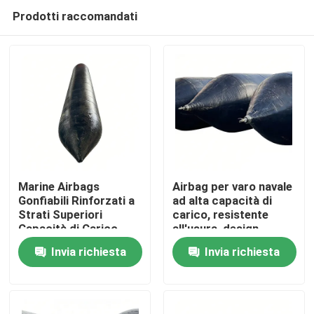
Prodotti raccomandati
Marine Airbags
Airbag per varo navale
Gonfiabili Rinforzati a
ad alta capacità di
Strati Superiori
carico, resistente
Casa
Capacità di Carico
all'usura, design
flessibile
Invia richiesta
Invia richiesta
Prodotti
Video