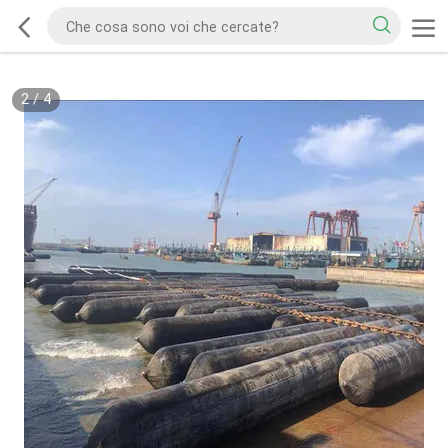
2
/
4