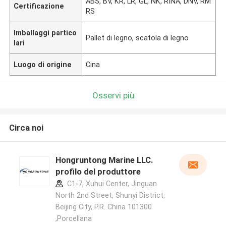
ABS, BV, KR, LR, GL, NK, RINA, DNV, RM
Certificazione
RS
Imballaggi partico
Pallet di legno, scatola di legno
lari
Luogo di origine
Cina
Osservi più
Circa noi
Hongruntong Marine LLC.
profilo del produttore
C1-7, Xuhui Center, Jinguan
North 2nd Street, Shunyi District,
Beijing City, P.R. China 101300
,Porcellana