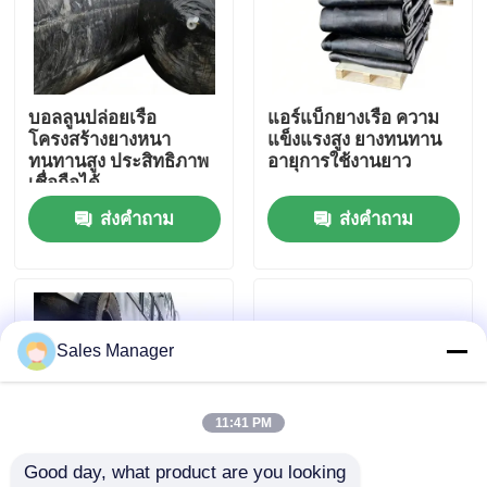
เกี่ยวกับเรา
บอลลูนปล่อยเรือ
แอร์แบ็กยางเรือ ความ
ทัวร์โรงงาน
โครงสร้างยางหนา
แข็งแรงสูง ยางทนทาน
ทนทานสูง ประสิทธิภาพ
อายุการใช้งานยาว
เชื่อถือได้
ควบคุมคุณภาพ
ส่งคำถาม
ส่งคำถาม
ขออ้าง
ถุงลมนิรภัยยางทางทะเล
Sales Manager
กระเป๋าอากาศสําหรับการกู้ภัยทางทะเล
11:41 PM
Good day, what product are you looking 
ถุงลมนิรภัยทางทะเลแบบพองได้