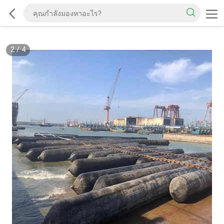
2
/
4