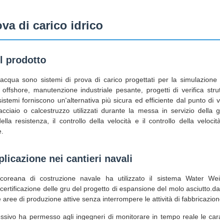
ova di carico idrico
l prodotto
l'acqua sono sistemi di prova di carico progettati per la simulazion
offshore, manutenzione industriale pesante, progetti di verifica strutt
stemi forniscono un'alternativa più sicura ed efficiente dal punto di vi
cciaio o calcestruzzo utilizzati durante la messa in servizio della gru
ella resistenza, il controllo della velocità e il controllo della veloci
e.
plicazione nei cantieri navali
coreana di costruzione navale ha utilizzato il sistema Water We
ertificazione delle gru del progetto di espansione del molo asciutto.d
lle aree di produzione attive senza interrompere le attività di fabbricazion
essivo ha permesso agli ingegneri di monitorare in tempo reale le carat