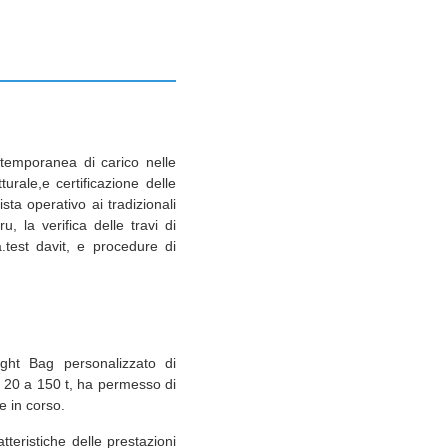
e temporanea di carico nelle
urale,e certificazione delle
sta operativo ai tradizionali
, la verifica delle travi di
tà.test davit, e procedure di
ight Bag personalizzato di
a 20 a 150 t, ha permesso di
e in corso.
teristiche delle prestazioni