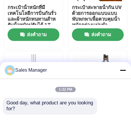
กระเป๋าน้ําหนักที่มี
กระเป๋าสะพายน้ํากัน UV
เทคโนโลยีการปั่นกันรั่ว
ด้วยการออกแบบแบบ
เกี่ยวกับเรา
และผ้าหนักทนทานสําห
พับพกพาเพื่อควบคุมน้ํา
รับน้ําหนักปรับได้ 1T-
หนักอย่างแม่นยํา
150T
ส่งคำถาม
ส่งคำถาม
ทัวร์โรงงาน
ควบคุมคุณภาพ
Sales Manager
ขออ้าง
1:32 PM
ถุงลมนิรภัยยางทางทะเล
Good day, what product are you looking 
for?
กระเป๋าอากาศสําหรับการกู้ภัยทางทะเล
กระเป๋าน้ําหนัก PVC
ถุงน้ำหนัก
ภาระหนัก พร้อมการเต็ม
HONGRUNTONG บรรจุ
และระบายน้ําอย่าง
เร็ว พกพาสะดวก
รวดเร็ว และการสร้าง
ปลอดภัย ทนทาน นำกลับ
ถุงลมนิรภัยทางทะเลแบบพองได้