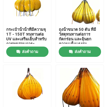
กระเป๋าน้ําน้ําที่มีความจุ
ถุงน้ําขนาด 50 ตัน ที่มี
1T - 150T ทนทานต่อ
วัสดุทนทานต่อการ
UV และเสริมเย็บสําหรับ
กัดกร่อน และลุ้นยก
การทดสอบภาระ
ความแข็งแรงสูง
อุตสาหกรรม
ส่งคำถาม
ส่งคำถาม
บ้าน
ผลิตภัณฑ์
วิดีโอ