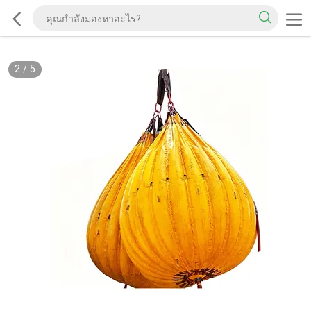
2
/
5