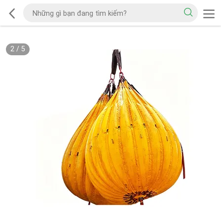
2
/
5