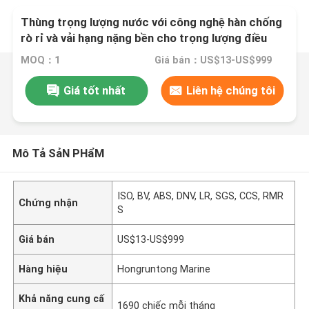
Thùng trọng lượng nước với công nghệ hàn chống
rò rỉ và vải hạng nặng bền cho trọng lượng điều
chỉnh 1T-150T
MOQ：1
Giá bán：US$13-US$999
Giá tốt nhất
Liên hệ chúng tôi
Mô Tả SảN PHẩM
ISO, BV, ABS, DNV, LR, SGS, CCS, RMR
Chứng nhận
S
Giá bán
US$13-US$999
Hàng hiệu
Hongruntong Marine
Khả năng cung cấ
1690 chiếc mỗi tháng