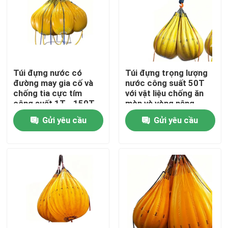
Túi đựng nước có
Túi đựng trọng lượng
đường may gia cố và
nước công suất 50T
chống tia cực tím
với vật liệu chống ăn
công suất 1T - 150T
mòn và vòng nâng
để kiểm tra tải trọng
cường độ cao
Gửi yêu cầu
Gửi yêu cầu
công nghiệp
Nhà
Sản phẩm
Video