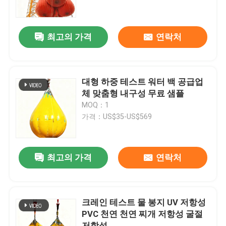
회사 소개
최고의 가격
연락처
공장 투어
대형 하중 테스트 워터 백 공급업
품질 관리
체 맞춤형 내구성 무료 샘플
MOQ：1
가격：US$35-US$569
견적 요청
해양 고무 에어백
최고의 가격
연락처
해상 구조용 에어백
크레인 테스트 물 봉지 UV 저항성
PVC 천연 천연 찌개 저항성 굴절
풍선 해양 에어백
저항성