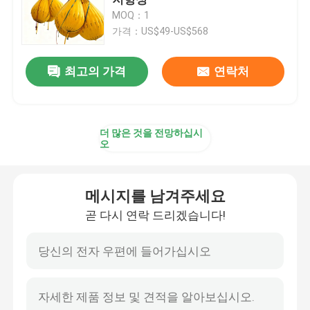
MOQ：1
가격：US$49-US$568
선박 개시 에어백
최고의 가격
연락처
선박 발사 풍선
로드 테스트 물 봉지
더 많은 것을 전망하십시
오
수면하에 있는 공기압 리프트 에어백
메시지를 남겨주세요
부풀이용 구출관
곧 다시 연락 드리겠습니다!
에어백 롤러
중용용 부풀이 에어백