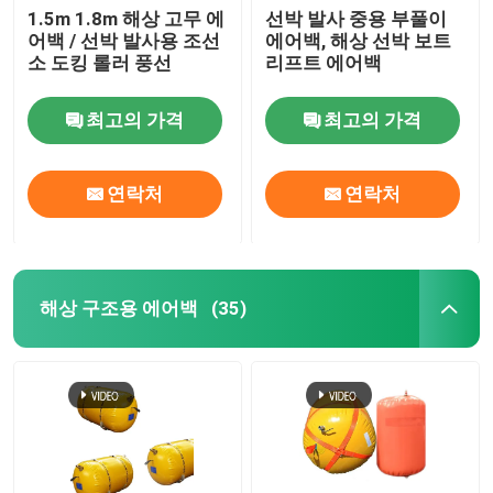
1.5m 1.8m 해상 고무 에
선박 발사 중용 부풀이
어백 / 선박 발사용 조선
에어백, 해상 선박 보트
물 가량 가방
소 도킹 롤러 풍선
리프트 에어백
크레인 로드 테스트 물 봉지
최고의 가격
최고의 가격
연락처
연락처
해상 구조용 에어백
(35)