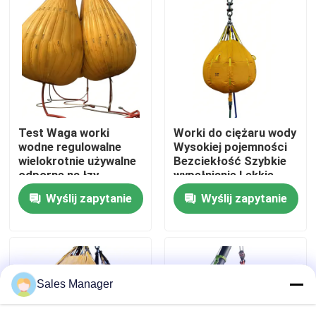
O nas
Wycieczka po fabryce
Kontrola jakości
Test Waga worki
Worki do ciężaru wody
wodne regulowalne
Wysokiej pojemności
wielokrotnie używalne
Bezciekłość Szybkie
Poprosić o wycenę
odporne na łzy
wypełnianie Lekkie
szybkie napełnienie
Trwałe
Wyślij zapytanie
Wyślij zapytanie
Morskie gumowe poduszki powietrzne
Poduszki powietrzne do ratowania na morzu
Sales Manager
Nadmuchiwane morskie poduszki powietrzne