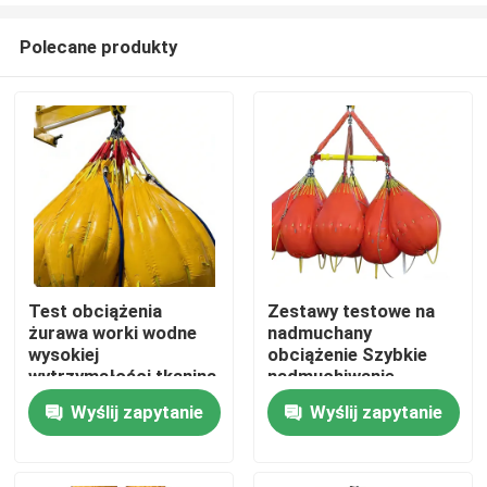
Polecane produkty
Test obciążenia
Zestawy testowe na
żurawa worki wodne
nadmuchany
Dom
wysokiej
obciążenie Szybkie
wytrzymałości tkanina
nadmuchiwanie
przeciekająca łatwy
deflacja Wielokrotne
Wyślij zapytanie
Wyślij zapytanie
Produkty
transport
wykorzystanie
odporne na korozję
Filmy