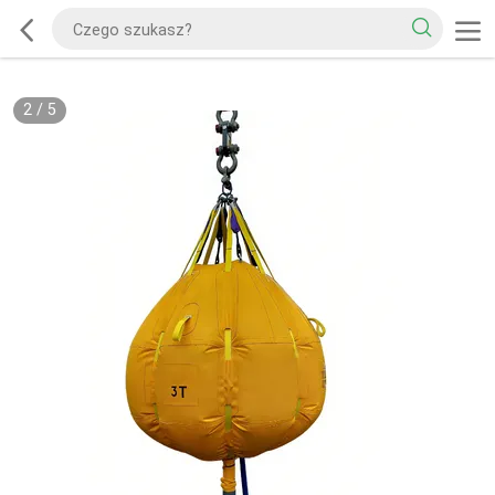
2
/
5