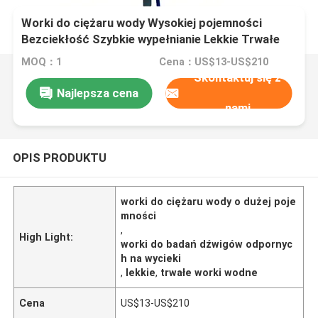
Worki do ciężaru wody Wysokiej pojemności
Bezciekłość Szybkie wypełnianie Lekkie Trwałe
MOQ：1
Cena：US$13-US$210
Skontaktuj się z
Najlepsza cena
nami
OPIS PRODUKTU
worki do ciężaru wody o dużej poje
mności
,
High Light:
worki do badań dźwigów odpornyc
h na wycieki
,
lekkie
,
trwałe worki wodne
Cena
US$13-US$210