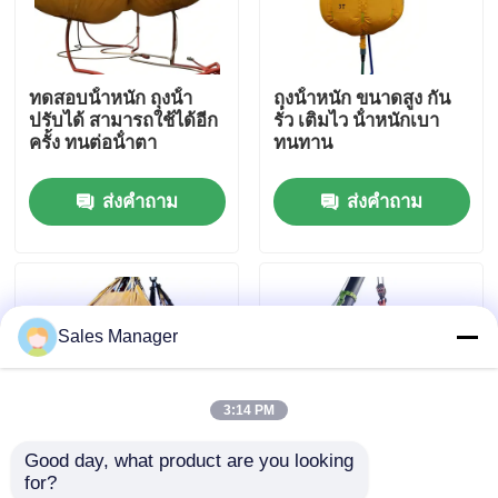
เกี่ยวกับเรา
ทดสอบน้ําหนัก ถุงน้ํา
ถุงน้ําหนัก ขนาดสูง กัน
ปรับได้ สามารถใช้ได้อีก
รั่ว เติมไว น้ําหนักเบา
ทัวร์โรงงาน
ครั้ง ทนต่อน้ําตา
ทนทาน
ส่งคำถาม
ส่งคำถาม
ควบคุมคุณภาพ
ขออ้าง
Sales Manager
ถุงลมนิรภัยยางทางทะเล
3:14 PM
กระเป๋าอากาศสําหรับการกู้ภัยทางทะเล
Good day, what product are you looking 
for?
ถุงลมนิรภัยทางทะเลแบบพองได้
การทดสอบภาระ
กระเป๋าน้ําหนัก 10 ตัน