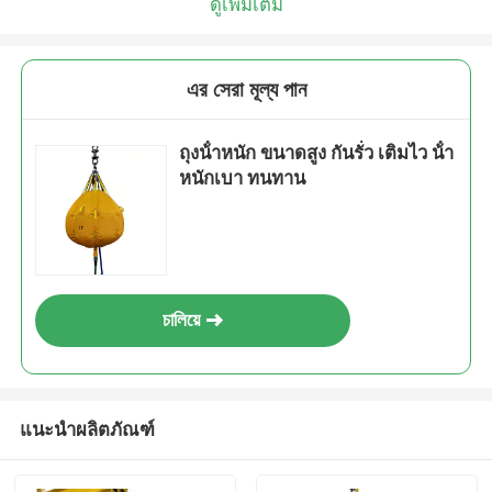
ดูเพิ่มเติม
এর সেরা মূল্য পান
ถุงน้ําหนัก ขนาดสูง กันรั่ว เติมไว น้ํา
หนักเบา ทนทาน
চালিয়ে
แนะนำผลิตภัณฑ์