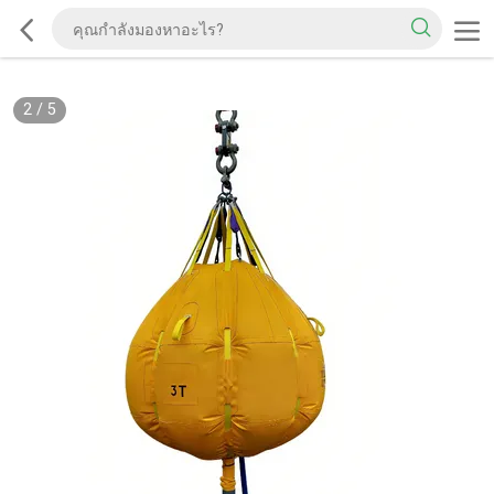
2
/
5