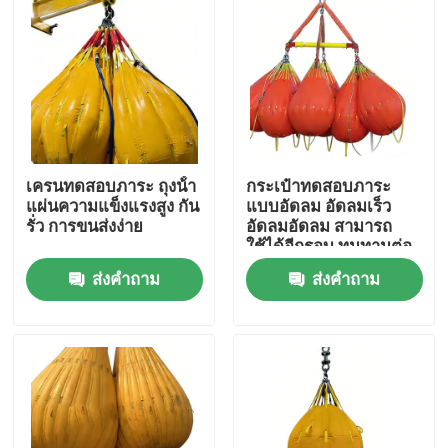
เครนทดสอบภาระ ถุงน้ํา
กระเป๋าทดสอบภาระ
แผ่นความแข็งแรงสูง กัน
แบบอัดลม อัดลมเร็ว
รั่ว การขนส่งง่าย
อัดลมอัดลม สามารถ
ใช้ได้อีกรอบ ทนทานต่อ
การกัดกร่อน
ส่งคำถาม
ส่งคำถาม
บ้าน
ผลิตภัณฑ์
วิดีโอ