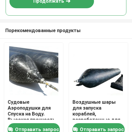
Продолжать
Порекомендованные продукты
Главная страница
Судовые
Воздушные шары
Аэроподушки для
для запуска
Продукция
Спуска на Воду.
кораблей,
Высокая прочность
разработанные для
на разрыв.
тяжелой
Отправить запрос
Отправить запрос
Ролики
Доступны
промышленности,