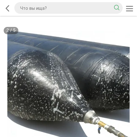
2
/
5