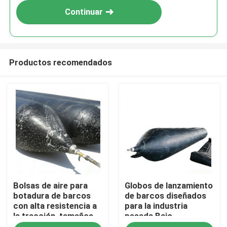
Continuar
Productos recomendados
Inicio
Bolsas de aire para
Globos de lanzamiento
Productos
botadura de barcos
de barcos diseñados
con alta resistencia a
para la industria
la tracción, tamaños
pesada Bajo
Videos
personalizados
mantenimiento