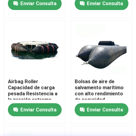
Enviar Consulta
Enviar Consulta
disponibles, estables
Control de
bajo cargas pesadas
lanzamiento suave
Sobre nosotros
Visita a la fábrica
Control de Calidad
Solicitar una cotización
Airbag Roller
Bolsas de aire de
Capacidad de carga
salvamento marítimo
pesada Resistencia a
con alto rendimiento
Bolsas de aire de caucho marino
la presión extrema
de seguridad,
Estructura de caucho
duraderas para uso
Enviar Consulta
Enviar Consulta
reforzada
repetido y gran
Bolsas de aire de rescate marítimo
adaptabilidad
Bolsas de aire inflables para el transporte marítimo