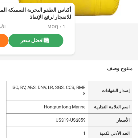
أكياس الطفو البحرية السميكة الم
للانفجار لرفع الإنقاذ
MOQ：1
الأسعار
افضل سعر
منتوج وصف
ISO, BV, ABS, DNV, LR, SGS, CCS, RMR
إصدار الشهادات
S
اسم العلامة التجارية
Hongruntong Marine
الأسعار
US$19-US$859
الحد الأدنى لكمية
1