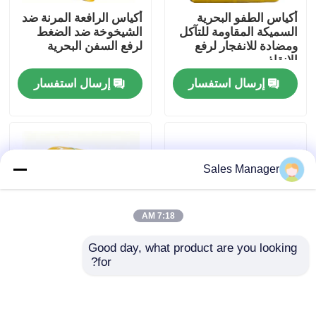
أكياس الطفو البحرية
أكياس الرافعة المرنة ضد
السميكة المقاومة للتآكل
الشيخوخة ضد الضغط
حول بنا
ومضادة للانفجار لرفع
لرفع السفن البحرية
الإنقاذ
إرسال استفسار
إرسال استفسار
جولة في المعمل
ضبط الجودة
Sales Manager
طلب اقتباس
7:18 AM
وسائد هوائية مطاطية بحرية
Good day, what product are you looking 
for?
الوسائد الهوائية للإنقاذ البحري
أكياس الرفع البحرية
Underwater Lift Bags
المقاومة للدموع عالية
Lightweight Reusable
المقاومة للهواء المقاومة
Efficient Design
للدموع للرفع تحت الماء
Strong Buoyancy
وسائد هوائية بحرية قابلة للنفخ