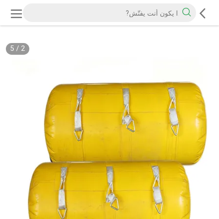
5
/
2