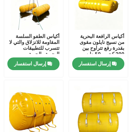
أكياس الرافعة البحرية
أكياس الطفو السلسة
من نسيج نايلون مقوى
المقاومة للانزلاق والتي لا
بقدرة رفع تتراوح بين
تتسرب للتطبيقات
200 كجم و 50 طن
البحرية والجوية
ومطليات PVC
إرسال استفسار
إرسال استفسار
منزل
المنتجات
أشرطة فيديو