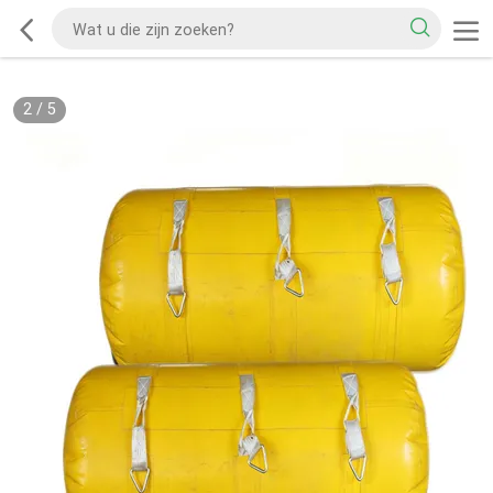
2
/
5