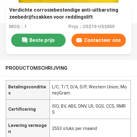
Verdichte corrosiebestendige anti-uitbarsting
zeebedrijfszakken voor reddingslift
MOQ：1
Prijs：US$19-US$859
Beste prijs
Contacteer ons
PRODUCTOMSCHRIJVING
Betalingsconditie
L/C, T/T, D/A, D/P, Western Union, Mo
s
neyGram
ISO, BV, ABS, DNV, LR, SGS, CCS, RMR
Certificering
S
Levering vermoge
2553 stuks per maand
n