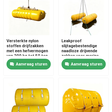
Versterkte nylon
Leakproof
stoffen drijfzakken
slijtagebestendige
met een hefvermogen
naadloze drijvende
van 200 kg tot 50 ton
zakken voor marine-
en PVC-coating
en
Aanvraag sturen
Aanvraag sturen
luchtlifttoepassingen
Thuis
Producten
Videos