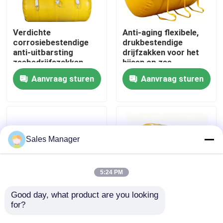
Over ons
Verdichte
Anti-aging flexibele,
corrosiebestendige
drukbestendige
anti-uitbarsting
drijfzakken voor het
Fabrieksreis
zeebedrijfszakken
hijsen op zee
voor reddingslift
Aanvraag sturen
Aanvraag sturen
Kwaliteitscontrole
Vraag een offerte aan
Sales Manager
Airbags van maritiem rubber
5:24 PM
Airbags voor reddingswerkzaamheden op zee
Good day, what product are you looking 
for?
Hoge sterkte
Underwater Lift Bags
luchtdichte,
Lightweight Reusable
Opblaasbare luchtzakken