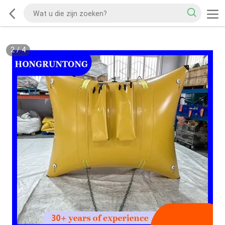
2
/
4