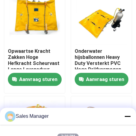
Over ons
Fabrieksreis
Opwaartse Kracht
Onderwater
Kwaliteitscontrole
Zakken Hoge
hijsballonnen Heavy
Hefkracht Scheurvast
Duty Versterkt PVC
Lange Levensduur
Hoge Drijfvermogen
Vraag een offerte aan
Eenvoudige Inflatie
Aanvraag sturen
Aanvraag sturen
Airbags van maritiem rubber
Airbags voor reddingswerkzaamheden op zee
Sales Manager
Opblaasbare luchtzakken