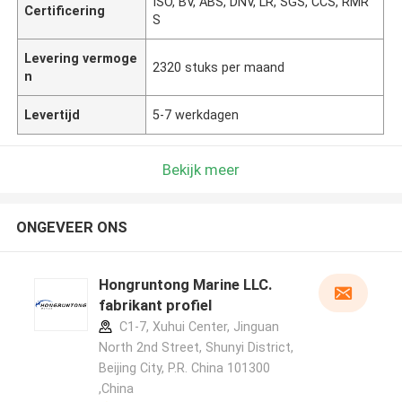
ISO, BV, ABS, DNV, LR, SGS, CCS, RMR
Certificering
S
Levering vermoge
2320 stuks per maand
n
Levertijd
5-7 werkdagen
Bekijk meer
ONGEVEER ONS
Hongruntong Marine LLC.
fabrikant profiel
C1-7, Xuhui Center, Jinguan
North 2nd Street, Shunyi District,
Beijing City, P.R. China 101300
,China