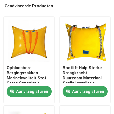
Geadviseerde Producten
Opblaasbare
Bootlift Hulp Sterke
Bergingszakken
Draagkracht
Marinekwaliteit Stof
Duurzaam Materiaal
Thuis
Grote Capaciteit
Snelle Installatie
Corrosiebestendig
Aanvraag sturen
Aanvraag sturen
Producten
Videos