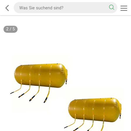
2
/
5