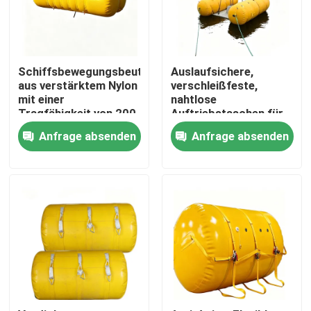
Schiffsbewegungsbeutel
Auslaufsichere,
aus verstärktem Nylon
verschleißfeste,
mit einer
nahtlose
Tragfähigkeit von 200
Auftriebstaschen für
kg bis 50 Tonnen und
Marine- und
Anfrage absenden
Anfrage absenden
PVC-Beschichtung
Lufttransportanwendunge
Startseite
Produkte
Videos