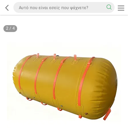
2
/
4