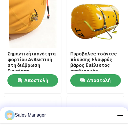
Σχετικά με εμάς
Γύρος εργοστασίων
Ποιοτικός έλεγχος
Σημαντική ικανότητα
Πυροβόλες τσάντες
φορτίου Ανθεκτική
πλεύσης Ελαφρύς
στη διάβρωση
βάρος Ευέλικτος
Ζητήστε ένα απόσπασμα
Συμπίεση
σχεδιασμός
αποθήκευσης
Αδιαβρωτική
Αποστολή
Αποστολή
σφραγίδα
Αεροσακούλες από θαλάσσιο καουτσούκ
ερώτησης
ερώτησης
Αεροσακούλες διάσωσης πλοίων
Sales Manager
Φουσκωτοί θαλάσσιοι αερόσακοι