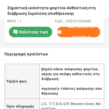
Σημαντική ικανότητα φορτίου Ανθεκτική στη
διάβρωση Συμπίεση αποθήκευσης
MOQ：1
Τιμή：US$13-US$669
Μας ελάτε σε
Καλύτερη τιμή
επαφή με
Περιγραφή προϊόντων
βαρέα σάκοι ανύψωσης φορτίου
,
αέρας για σκάφη ανθεκτικός στη
διάβρωση
Υψηλό φως:
,
συμπαγείς τσάντες ανύψωσης απο
θήκευσης
L/C, T/T, D/A, D/P, Western Union, Mo
Όροι πληρωμής
neyGram