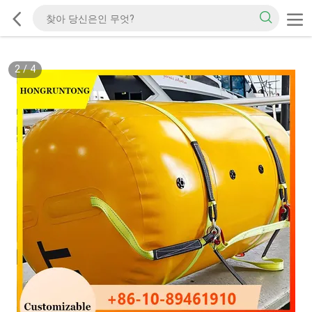
2
/
4