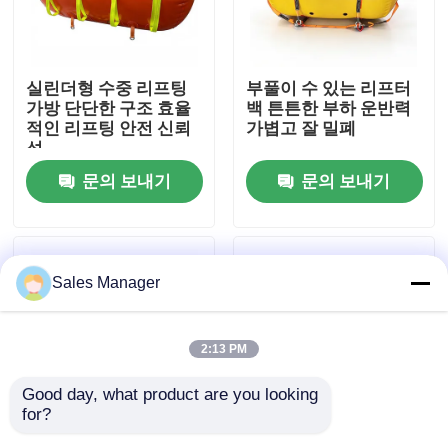
회사 소개
실린더형 수중 리프팅
부풀이 수 있는 리프터
가방 단단한 구조 효율
백 튼튼한 부하 운반력
공장 투어
적인 리프팅 안전 신뢰
가볍고 잘 밀폐
성
문의 보내기
문의 보내기
품질 관리
견적 요청
Sales Manager
해양 고무 에어백
2:13 PM
해상 구조용 에어백
Good day, what product are you looking 
for?
풍선 해양 에어백
수중 리프팅 가방 높은
1.5m × 2m 중용 에어백