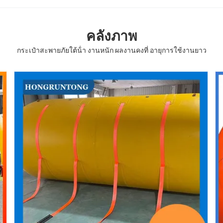
คลังภาพ
กระเป๋าสะพายภัยใต้น้ํา งานหนัก ผลงานคงที่ อายุการใช้งานยาว