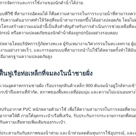
บการจัดการและการใช้งานของนักดําน้ําได้ง่าย.
บพีวีซี ที่สามารถอัดลมได้ ก็คือความสามารถในการระบายน้ําที่สามารถคว
ับความดันอากาศทําให้วัตถุที่จมน้ําสามารถยกขึ้นได้อย่างปลอดภัย โดยไม
โครงสร้างความแม่นยํานี้เป็นสิ่งสําคัญสําหรับการดําเนินการช่วยเหลือที่ล
ปกรณ์ หรือความปลอดภัยของนักดําน้ําต้องถูกปกป้องอย่างรอบคอบ
แพร่หลายโดยบริษัทการกู้ภัยทางทะเล ผู้รับเหมางานวิศวกรรมในทะเลทราย ผู้บร
อย่างรวดเร็ว, และการออกแบบที่สามารถนําไปใช้ได้หลายครั้งทําให้มันเป็น
คงมีมาตรฐานความปลอดภัยสูง
นฟูเรือท่อเหล็กที่จมลงในน้ําชายฝั่ง
ิเวณอุตสาหกรรมชายฝั่ง เรือบรรทุกสินค้าเหล็ก 900 ตันจมน้ําอยู่ใกล้ทางเข
รเข้าถึงเครนที่จํากัด, สภาพของพื้นทะเลที่อ่อนนุ่ม และความไม่แน่นอนทาง
าศปรับอากาศ PVC หนักหลายตัวมาใช้ เพื่อให้ความสามารถในการลอยที่ควบ
ุงอากาศให้ดี ภายใต้จุดกระเป๋าเรือที่เสริม, รับประกันการกระจายการยกที่ส
ันความเสียหายเพิ่มเติมของกระเป๋า.
่ประสานกันกับสภาพของน้ําท่วม และน้ําท่วมลดต้นทุนการใช้อุปกรณ์, และเว