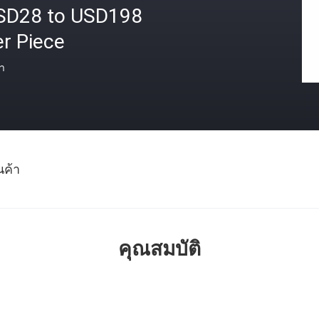
SD28 to USD198
r Piece
า
นค้า
คุณสมบัติ