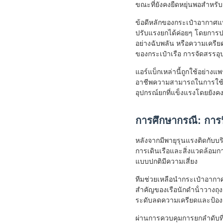
ขณะที่ยังคงยืดหยุ่นพอสําหรั
ข้อดีหลักของกระเป๋าอากาศแบ
ปรับแรงยกได้ค่อยๆ โดยการปร
อย่างฉับพลัน หรือความเครียด
ของกระเป๋าเรือ การจัดสรรอุ
แอร์แบ็กเหล่านี้ถูกใช้อย่าง
อาชีพความสามารถในการใช้งาน
อุปกรณ์ยกที่แข็งแรงโดยยัง
การศึกษากรณี: การฟื้
หลังจากมีพายุรุนแรงติดกับบร
การเดินเรือและสิ่งแวดล้อมกา
แบบปกติมีความเสี่ยง
ทีมช่วยเหลือนํากระเป๋าอาก
สําคัญของเรือนักดําน้ําวางถ
ระดับลดความเครียดและป้องก
ผ่านการควบคุมการยกลําดับที