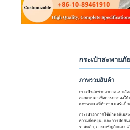
กระเป๋าสะพายภัย
ภาพรวมสินค้า
กระเป๋าสะพายอากาศแบบอัดลม
ออกแบบมาเพื่อการยกของใต้น้
สภาพทะเลที่ท้าทาย แอร์แบ็กเห
กระเป๋าอากาศใช้ผ้าพอลิเอสเ
ความยืดหยุ่น, และการปิดกันอา
ราสตติก, การเผชิญกับแสง UV