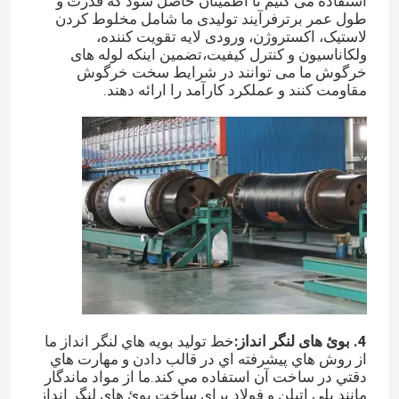
استفاده می کنیم تا اطمینان حاصل شود که قدرت و
طول عمر برترفرآیند تولیدی ما شامل مخلوط کردن
لاستیک، اکستروژن، ورودی لایه تقویت کننده،
دربارهی ما
ولکاناسیون و کنترل کیفیت،تضمین اینکه لوله های
خرگوش ما می توانند در شرایط سخت خرگوش
مقاومت کنند و عملکرد کارآمد را ارائه دهند.
کارخانه تور
کنترل کیفیت
درخواست نقل قول
کیسه هوا لاستیکی دریایی
کوله هوا برای نجات دریایی
4. بوئ های لنگر انداز:
خط توليد بويه هاي لنگر انداز ما
از روش هاي پيشرفته اي در قالب دادن و مهارت هاي
دقتي در ساخت آن استفاده مي کند.ما از مواد ماندگار
کیسه هوای بادی دریایی
مانند پلی اتیلن و فولاد برای ساخت بوئ های لنگر انداز