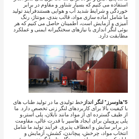
استفاده می کنیم که بسیار شناور و مقاوم در برابر
خوردگی و شرایط شدید آب و هوایی هستندفرآیند تولید
کیسه هوای پرتاب کشتی
ما شامل آماده سازی مواد، قالب بندی، مونتاژ، رنگ
آمیزی و آزمایش است، اطمینان حاصل می کنیم که هر
بوئی لنگر اندازی با نیازهای سختگیرانه ایمنی و عملکرد
مطابقت دارد.
بادکنک پرتابی کشتی
کیسه های آب برای آزمایش بار
کیسه های هواپیمایی زیر آب
لوله های نجات بادکنک
5"هاوسرز" لنگر انداز
خط تولیدی ما در تولید طناب های
با کیفیت بالا برای کاربردهای لنگر زنی تخصص دارد. ما
غلتک ایربگ
از طیف گسترده ای از مواد مانند نایلان، پلی استر،و
پلی پروپیلن برای ایجاد هاسپر با قدرت عالی، مقاومت
در برابر سایش و انعطاف پذیری. فرآیند تولید ما شامل
انتخاب مواد، چرخش، پیچاندن، کشش، آزمایش و
کوله های هوایی پرتابی سنگین