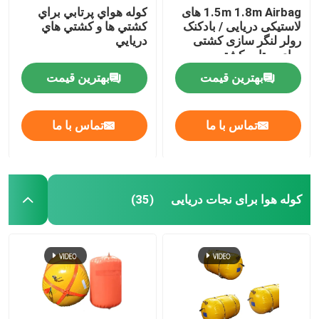
1.5m 1.8m Airbag های
کوله هواي پرتابي براي
لاستیکی دریایی / بادکنک
کشتي ها و کشتي هاي
کیسه وزن آب
رولر لنگر سازی کشتی
دريايي
برای پرتاب کشتی
کیسه های آب برای آزمایش بار جرثقیل
بهترین قیمت
بهترین قیمت
تماس با ما
تماس با ما
کوله هوا برای نجات دریایی
(35)