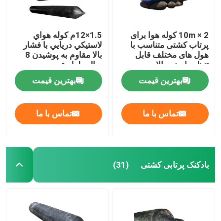
2 × 10m کوله هوا برای
1.5×12م کوله هواي
پرتاب کشتی متناسب با
لاستيکي دريايي با فشار
هول های مختلف قابل
بالا مقاوم به پوشيدن 8
تنظیم ایمنی بالا
سال طول عمر
بهترین قیمت
بهترین قیمت
تماس با ما
تماس با ما
بادکنک پرتابی کشتی
(31)