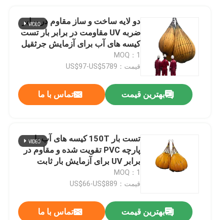
دو لایه ساخت و ساز مقاوم در برابر
ضربه UV مقاومت در برابر بار تست
کیسه های آب برای آزمایش جرثقیل
MOQ：1
قیمت：US$97-US$5789
بهترین قیمت
تماس با ما
تست بار 150T کیسه های آب با
پارچه PVC تقویت شده و مقاوم در
برابر UV برای آزمایش بار ثابت
صنعتی
MOQ：1
قیمت：US$66-US$889
بهترین قیمت
تماس با ما