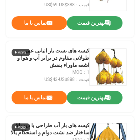
قیمت：US$69-US$888
دربارهی ما
بهترین قیمت
تماس با ما
کارخانه تور
کیسه های تست بار اثباتی عمر
کنترل کیفیت
طولانی مقاوم در برابر آب و هوا و
اشعه ماوراء بنفش
MOQ：1
درخواست نقل قول
قیمت：US$43-US$888
کیسه هوا لاستیکی دریایی
بهترین قیمت
تماس با ما
کوله هوا برای نجات دریایی
کیسه های بار آب طراحی با دید بالا
ساختار ضد نشت دوام و استحکام بالا
کیسه هوای بادی دریایی
MOQ：1