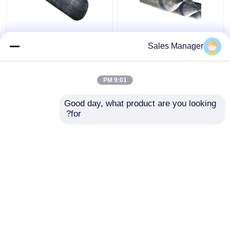
بادکنک پرتابی با فشار بالا
دستگير کردن و باز کردن
Sales Manager
مقاوم در برابر سایش
کوله هواي لاستيکي
سفينه، بالون لاستيکي
پرتابي سياه 2 متري
9:01 PM
بهترین قیمت
بهترین قیمت
Good day, what product are you looking 
for?
تماس با ما
تماس با ما
بیشتر ببینید
خانه
دربارهی ما
تماس با ما
Desktop Site
نقشه سایت
Privacy Policy