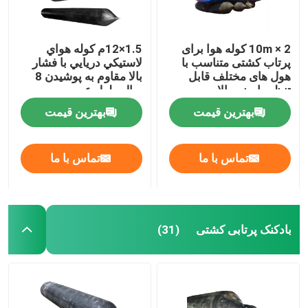
2 × 10m کوله هوا برای
1.5×12م کوله هواي
پرتاب کشتی متناسب با
لاستيکي دريايي با فشار
هول های مختلف قابل
بالا مقاوم به پوشيدن 8
تنظیم ایمنی بالا
سال طول عمر
بهترین قیمت
بهترین قیمت
تماس با ما
تماس با ما
بادکنک پرتابی کشتی
(31)