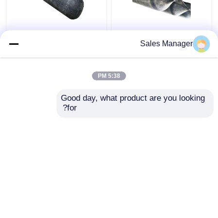
بادکنک پرتابی با فشار بالا
دستگير کردن و باز کردن
Sales Manager
مقاوم در برابر سایش
کوله هواي لاستيکي
سفينه، بالون لاستيکي
پرتابي سياه 2 متري
5:38 PM
بهترین قیمت
بهترین قیمت
Good day, what product are you looking 
for?
تماس با ما
تماس با ما
بیشتر ببینید
خانه
دربارهی ما
تماس با ما
Desktop Site
نقشه سایت
Privacy Policy