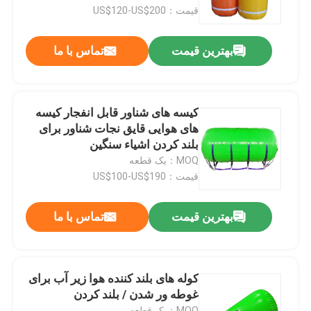
قیمت：US$120-US$200
دربارهی ما
بهترین قیمت
تماس با ما
کارخانه تور
کیسه های شناور قابل انفجار کیسه
کنترل کیفیت
های هوایی قایق نجات شناور برای
بلند کردن اشیاء سنگین
MOQ：یک قطعه
درخواست نقل قول
قیمت：US$100-US$190
کیسه هوا لاستیکی دریایی
بهترین قیمت
تماس با ما
کوله هوا برای نجات دریایی
کوله های بلند کننده هوا زیر آب برای
غوطه ور شدن / بلند کردن
کیسه هوای بادی دریایی
MOQ：یک قطعه