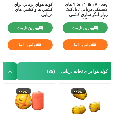
1.5m 1.8m Airbag های
کوله هواي پرتابي براي
لاستیکی دریایی / بادکنک
کشتي ها و کشتي هاي
کیسه وزن آب
رولر لنگر سازی کشتی
دريايي
برای پرتاب کشتی
کیسه های آب برای آزمایش بار جرثقیل
بهترین قیمت
بهترین قیمت
تماس با ما
تماس با ما
کوله هوا برای نجات دریایی
(35)