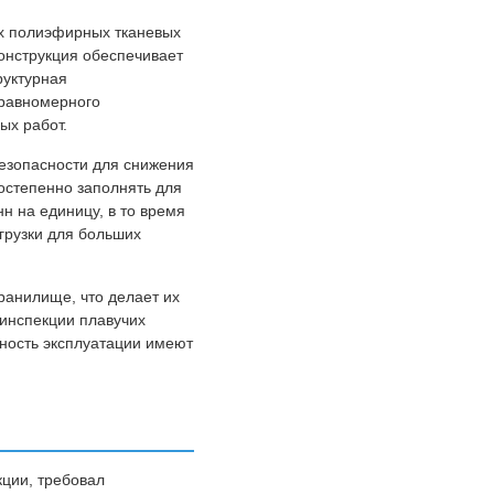
х полиэфирных тканевых
онструкция обеспечивает
руктурная
 равномерного
ых работ.
езопасности для снижения
остепенно заполнять для
н на единицу, в то время
грузки для больших
ранилище, что делает их
инспекции плавучих
ность эксплуатации имеют
ции, требовал