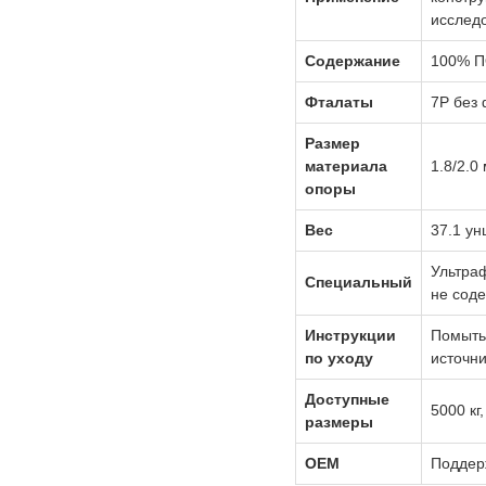
исслед
Содержание
100% 
Фталаты
7P без 
Размер
материала
1.8/2.0
опоры
Вес
37.1 ун
Ультраф
Специальный
не сод
Инструкции
Помыть 
по уходу
источни
Доступные
5000 кг,
размеры
OEM
Поддер