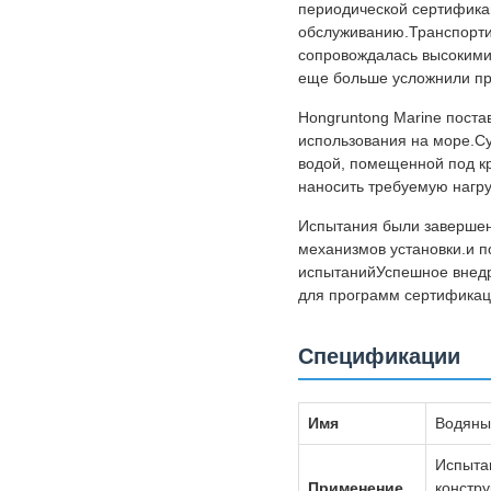
периодической сертифика
обслуживанию.Транспорти
сопровождалась высокими
еще больше усложнили п
Hongruntong Marine пост
использования на море.С
водой, помещенной под к
наносить требуемую нагру
Испытания были завершен
механизмов установки.и 
испытанийУспешное внедре
для программ сертификаци
Спецификации
Имя
Водяны
Испытан
Применение
констр