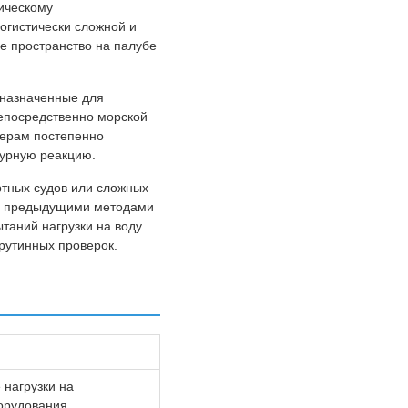
ическому
огистически сложной и
е пространство на палубе
дназначенные для
непосредственно морской
нерам постепенно
турную реакцию.
тных судов или сложных
 с предыдущими методами
таний нагрузки на воду
рутинных проверок.
 нагрузки на
орудования,