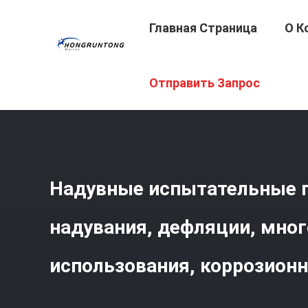
Главная Страница
О К
Главная Страница
/
Продукция
/
Водяные Мешки Для 
Отправить Запрос
Использования, Коррозионностойкие
Надувные испытательные 
надувания, дефляции, мно
использования, коррозион