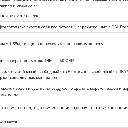
ования и разработки
ПОЛИВИНИЛ ХЛОРИД
фталатов (включает в себя все фталаты, перечисленные в CAL Pro
 мм х 1.55м, толщина производится по вашему запросу
ция квадратного метра/ 1450 +- 50 GSM
иолетоустойчивый, свободный от 7P фталатов, свободный от BPA / 
ержит конфликтных минералов
свежей водой и сушить на воздухе, не хранить морской водой и д
ков тепла
 8000 кг, 10000 кг, 15,000 кг, 20,000 кг, 30,000 кг, 50,000 кг, 100,000 кг
живается