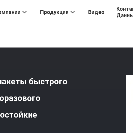
Конта
омпании
Продукция
Видео
Данн
Испытания Нагрузки Крана
/
Надувные Испытательные Пакеты Бы
пакеты быстрого
горазового
ностойкие