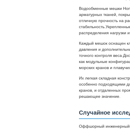
Водообменные мешки Hong
арматурных тканей, покры
отличную прочность на ра
стабильность.Укрепленны
распределения нагрузки 
Каждый мешок оснащен кл
давления и дополнительны
точного контроля веса.До
как модульные конфигура
морских кранов и плавучи
Их легкая складная конст
особенно подходящими дл
кранов, и отдаленных про
решающее значение.
Случайное иссле
Оффшорный инженерный по