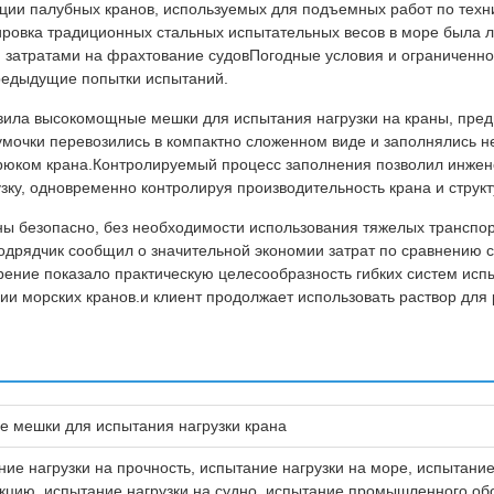
ции палубных кранов, используемых для подъемных работ по техн
ровка традиционных стальных испытательных весов в море была л
 затратами на фрахтование судовПогодные условия и ограниченно
редыдущие попытки испытаний.
авила высокомощные мешки для испытания нагрузки на краны, пре
умочки перевозились в компактно сложенном виде и заполнялись 
рюком крана.Контролируемый процесс заполнения позволил инже
зку, одновременно контролируя производительность крана и струк
ы безопасно, без необходимости использования тяжелых транспор
подрядчик сообщил о значительной экономии затрат по сравнению
ние показало практическую целесообразность гибких систем испы
и морских кранов.и клиент продолжает использовать раствор для 
е мешки для испытания нагрузки крана
ие нагрузки на прочность, испытание нагрузки на море, испытание
укцию, испытание нагрузки на судно, испытание промышленного об