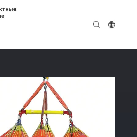
ктные
ые
строго Надувания, Дефляции, Многоразового