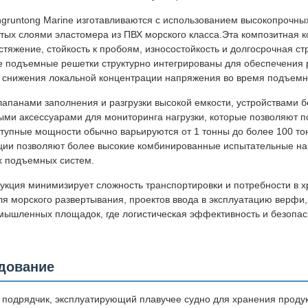
runtong Marine изготавливаются с использованием высокопрочны
тых слоями эластомера из ПВХ морского класса.Эта композитная к
стяжение, стойкость к пробоям, износостойкость и долгосрочная ст
е подъемные решетки структурно интегрированы для обеспечения
и снижения локальной концентрации напряжения во время подъемн
апанами заполнения и разгрузки высокой емкости, устройствами б
ми аксессуарами для мониторинга нагрузки, которые позволяют п
ступные мощности обычно варьируются от 1 тонны до более 100 тон
ции позволяют более высокие комбинированные испытательные на
х подъемных систем.
рукция минимизирует сложность транспортировки и потребности в х
я морского развертывания, проектов ввода в эксплуатацию верфи,
мышленных площадок, где логистическая эффективность и безопас
дование
дрядчик, эксплуатирующий плавучее судно для хранения продук