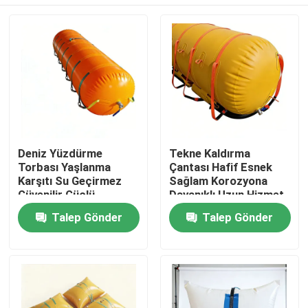
Deniz Yüzdürme
Tekne Kaldırma
Torbası Yaşlanma
Çantası Hafif Esnek
Karşıtı Su Geçirmez
Sağlam Korozyona
Güvenilir Güçlü
Dayanıklı Uzun Hizmet
Yüzdürme Kolay
Ömrü
Ana sayfa
Talep Gönder
Talep Gönder
Kullanım
Ürünler
VİDEOLAR