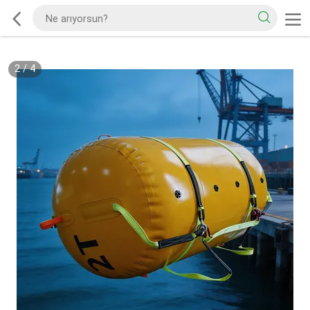
2
/
4