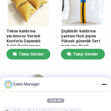
Hakkımızda
Fabrika turu
Tekne kaldırma
Şişilebilir kaldırma
yardımcısı Verimli
çantası Hızlı şişme
Konforlu Dayanıklı
Yüksek güvenlik Sert
Kalite kontrol
Sabit Performans
malzeme Basit
Mükemmel kalite
kullanım
Talep Gönder
Talep Gönder
Teklif isteği
Deniz Kauçuk Hava Yastıkları
Sales Manager
Deniz kurtarma hava yastıkları
3:38 AM
Şişirilebilir Deniz Hava Yastıkları