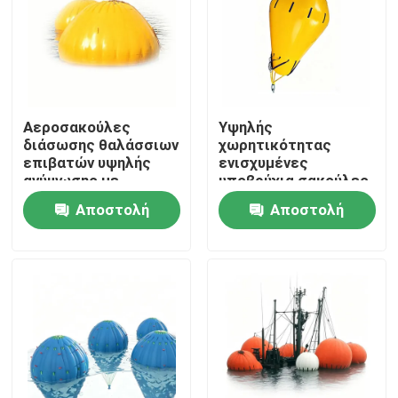
Αεροσακούλες
Υψηλής
διάσωσης θαλάσσιων
χωρητικότητας
επιβατών υψηλής
ενισχυμένες
ανύψωσης με
υποβρύχια σακούλες
ανθεκτική
διάσωσης με
Αποστολή
Αποστολή
κατασκευή για
επιφάνεια 1-100
εύκολη χρήση στην
τόνων και
ερώτησης
ερώτησης
υποβρύχια ανύψωση
ανθεκτικές στη
διάβρωση
Αρχική Σελίδα
αεροσακούλες
διάσωσης για πλοία
Προϊόντα
Βίντεο