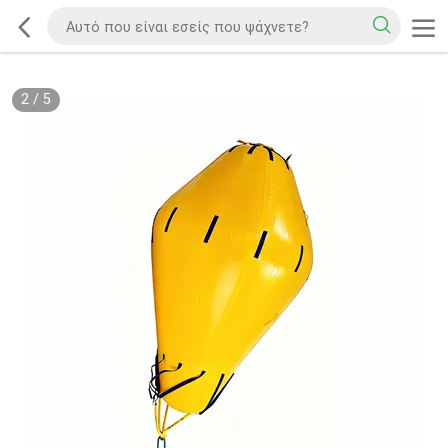
2
/
5