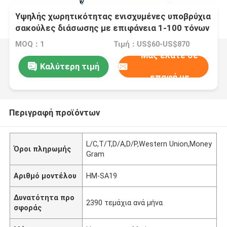
Υψηλής χωρητικότητας ενισχυμένες υποβρύχια
σακούλες διάσωσης με επιφάνεια 1-100 τόνων
και ανθεκτικές στη διάβρωση αεροσακούλες
MOQ：1
Τιμή：US$60-US$870
διάσωσης για πλοία
Μας ελάτε σε
Καλύτερη τιμή
επαφή με
Περιγραφή προϊόντων
L/C,T/T,D/A,D/P,Western Union,Money
Όροι πληρωμής
Gram
Αριθμό μοντέλου
HM-SA19
Δυνατότητα προ
2390 τεμάχια ανά μήνα
σφοράς