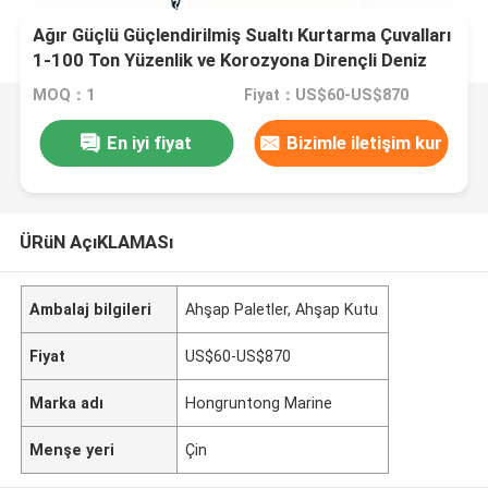
Ağır Güçlü Güçlendirilmiş Sualtı Kurtarma Çuvalları
1-100 Ton Yüzenlik ve Korozyona Dirençli Deniz
Kurtarma Hava Yastıkları
MOQ：1
Fiyat：US$60-US$870
En iyi fiyat
Bizimle iletişim kur
ÜRüN AçıKLAMASı
Ambalaj bilgileri
Ahşap Paletler, Ahşap Kutu
Fiyat
US$60-US$870
Marka adı
Hongruntong Marine
Menşe yeri
Çin