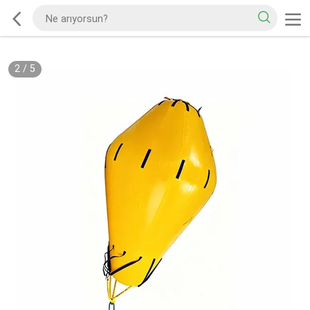
2
/
5