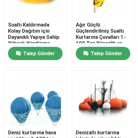
Sualtı Kaldırmada
Ağır Güçlü
Kolay Dağıtım için
Güçlendirilmiş Sualtı
Dayanıklı Yapıya Sahip
Kurtarma Çuvalları 1-
Yüksek Yüzdürme
100 Ton Yüzenlik ve
Kapasiteli Deniz
Korozyona Dirençli
Talep Gönder
Talep Gönder
Kurtarma Hava
Deniz Kurtarma Hava
Yastıkları
Yastıkları
Ana sayfa
Ürünler
Deniz kurtarma hava
Denizaltı kurtarma
VİDEOLAR