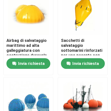
Airbag di salvataggio
Sacchetti di
marittimo ad alta
salvataggio
galleggiatura con
sottomarini rinforzati
costruzione durevole
per uso pesante con
per un facile impiego
flottabilità e
Invia richiesta
Invia richiesta
nel sollevamento
resistenza alla
subacqueo
corrosione da 1 a 100
tonnellate
Casa
Prodotti
Video