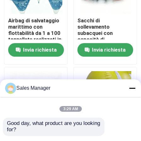
Chi siamo
Airbag di salvataggio
Sacchi di
marittimo con
sollevamento
flottabilità da 1 a 100
subacquei con
Fatory Tour
tonnellate realizzati in
capacità di
tessuto poliestere
sollevamento
Invia richiesta
Invia richiesta
rivestito in PVC
superiore, resistenti
Controllo di qualità
conforme alla norma
all'abrasione, per una
IMCA D016
movimentazione
sicura nel salvataggio
marittimo
Richiedere un preventivo
Sales Manager
Airbag di gomma marina
3:29 AM
Airbag per il salvataggio marittimo
Good day, what product are you looking 
for?
Sacchi di
Airbag di recupero
sollevamento marino
marittimo flessibili
Airbag marine gonfiabili