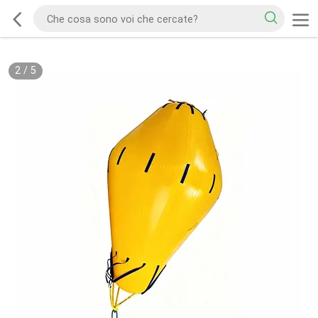
2
/
5