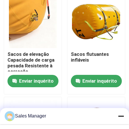
Quem Somos
Fábrica
Controle de Qualidade
Sacos de elevação
Sacos flutuantes
Capacidade de carga
infláveis
pesada Resistente à
Pedir um orçamento
corrosão
Armazenamento
Enviar inquérito
Enviar inquérito
compacto
Airbags de borracha marinha
Airbags de salvamento marítimo
Sales Manager
Bolsas de ar infláveis marinhas