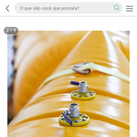
2
/
4