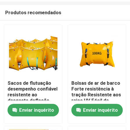
Produtos recomendados
Sacos de flutuação
Bolsas de ar de barco
desempenho confiável
Forte resistência à
Casa
resistente ao
tração Resistente aos
desgaste deflação
raios UV Fácil de
rápida
implantar
Enviar inquérito
Enviar inquérito
Produtos
Vídeos