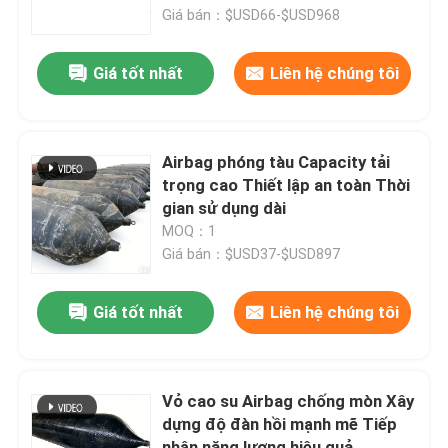
Giá bán：$USD66-$USD968
Về chúng tôi
Giá tốt nhất
Liên hệ chúng tôi
Tham quan nhà máy
Airbag phóng tàu Capacity tải
Kiểm soát chất lượng
trọng cao Thiết lập an toàn Thời
gian sử dụng dài
MOQ：1
Yêu cầu báo giá
Giá bán：$USD37-$USD897
Túi khí cao su hàng hải
Giá tốt nhất
Liên hệ chúng tôi
Thang khí cứu hộ trên biển
Vỏ cao su Airbag chống mòn Xây
dựng độ đàn hồi mạnh mẽ Tiếp
Túi khí hàng hải bơm hơi
nhận năng lượng hiệu quả