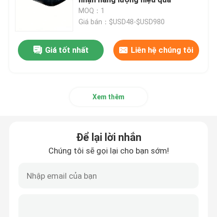
MOQ：1
Giá bán：$USD48-$USD980
Tàu phóng túi khí
Giá tốt nhất
Liên hệ chúng tôi
Tàu phóng bong bóng
Thử nghiệm tải túi nước
Xem thêm
Thùng nâng khí dưới nước
Để lại lời nhắn
Các ống cứu hộ bơm lên
Chúng tôi sẽ gọi lại cho bạn sớm!
Con lăn túi khí
túi khí bơm hạng nặng