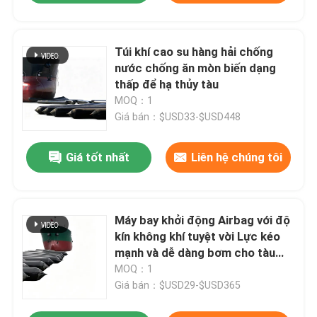
Túi khí cao su hàng hải chống
nước chống ăn mòn biến dạng
thấp để hạ thủy tàu
MOQ：1
Giá bán：$USD33-$USD448
Giá tốt nhất
Liên hệ chúng tôi
Máy bay khởi động Airbag với độ
kín không khí tuyệt vời Lực kéo
mạnh và dễ dàng bơm cho tàu
Tàu Tàu khởi động thuyền
MOQ：1
Giá bán：$USD29-$USD365