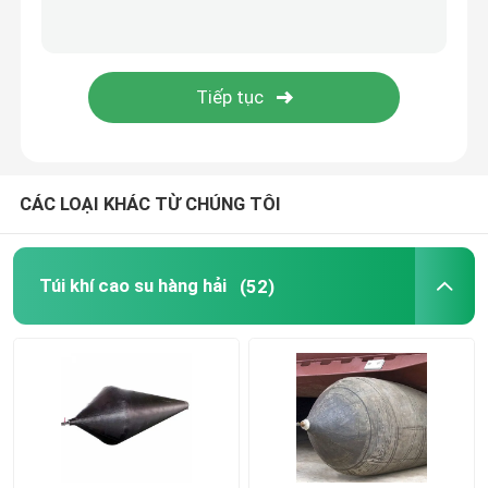
túi khí cao su
Tàu phóng túi khí
Túi khí thuyền
CÁC LOẠI KHÁC TỪ CHÚNG TÔI
Vỏ túi không khí hải quân
Túi khí cao su hàng hải
(52)
Túi nổi
Túi nâng dưới nước
Trợ lý nâng thuyền