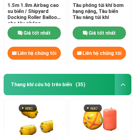
1.5m 1.8m Airbag cao
Tàu phóng túi khí bơm
su biển / Shipyard
hạng nặng, Tàu biển
túi trọng lượng nước
Docking Roller Balloon
Tàu nâng túi khí
cho tàu phóng
Các túi nước thử tải cần cẩu
Giá tốt nhất
Giá tốt nhất
Liên hệ chúng tôi
Liên hệ chúng tôi
Thang khí cứu hộ trên biển
(35)