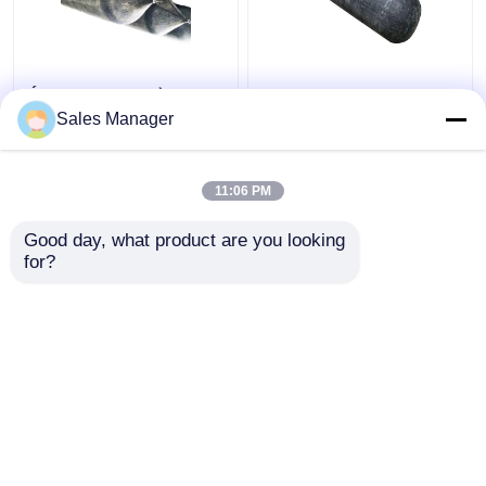
Áp lực cao khí cầu bơm
Đưa và tháo túi khí cao
lên tàu phóng khí cầu
su tàu, bóng cao su
Sales Manager
chống xói
bơm 2m màu đen
11:06 PM
Giá tốt nhất
Giá tốt nhất
Good day, what product are you looking 
for?
Liên hệ chúng tôi
Liên hệ chúng tôi
Xem thêm
Nhà
Về chúng tôi
Liên hệ với chúng tôi
Desktop Site
Sơ đồ trang web
Privacy Policy