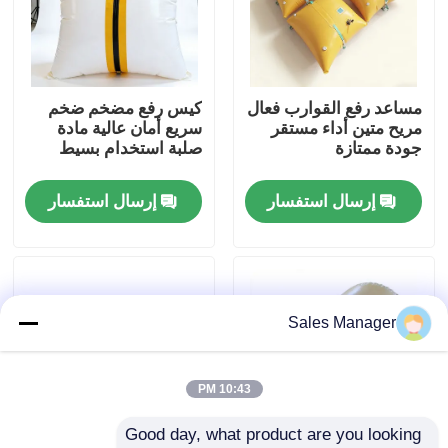
حول بنا
مساعد رفع القوارب فعال
كيس رفع مضخم ضخم
جولة في المعمل
مريح متين أداء مستقر
سريع أمان عالية مادة
جودة ممتازة
صلبة استخدام بسيط
ضبط الجودة
إرسال استفسار
إرسال استفسار
طلب اقتباس
وسائد هوائية مطاطية بحرية
Sales Manager
الوسائد الهوائية للإنقاذ البحري
10:43 PM
Good day, what product are you looking 
وسائد هوائية بحرية قابلة للنفخ