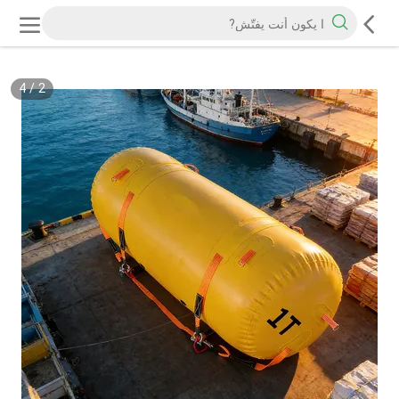
4
/
2