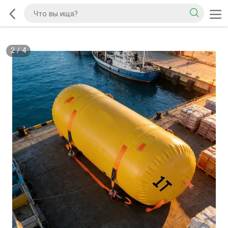
2
/
4