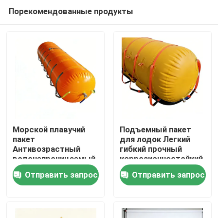
Порекомендованные продукты
Морской плавучий
Подъемный пакет
пакет
для лодок Легкий
Антивозрастный
гибкий прочный
Главная страница
водонепроницаемый
коррозионностойкий
Надежный Сильный
Долгий срок службы
Отправить запрос
Отправить запрос
плавучий легкая
Продукция
эксплуатация
Ролики